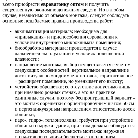
всего приобрести
евровагонку оптом
и получить
существенную экономию денежных средств. Но в любом
случае, независимо от объемов монтажа, следует соблюдать
основные незыблемые правила производства работ:
акклиматизация материала; необходима для
«привыкания» и приспособления евровагонки к
условиям внутреннего микроклимата помещения;
биообработка материала; производится в случае
дальнейшей эксплуатации в условиях повышенной
влажности;
направление монтажа; выбор осуществляется с учетом
следующих особенностей: вертикальное направление
досок визуально «поднимает» потолок, горизонтальное
– расширяет помещение, но уменьшает его высоту;
устройство обрешетки; ее отсутствие допустимо лишь
при идеально ровных стенах, а это на практике
единичные случаи, поэтому беспроигрышный вариант –
это монтаж обрешетки с ориентировочным шагом 50 см
и перпендикулярным направлением относительно досок
обшивки;
паро-, гидро-, теплоизоляция; требуется при устройстве
обшивки снаружи здания, при этом должна соблюдаться
следующая последовательность монтажа: наружная
стена-гидроизоляция-обрешетка с заполнением