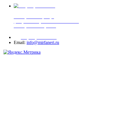
+7 (905) 507-00-72
шпонированная фанера
фанера ламинированная ПВХ пленкой
шпонированный оргалит
+7 (977) 938-71-83
Email:
info@mirfaneri.ru