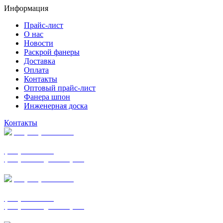
Информация
Прайс-лист
О нас
Новости
Раскрой фанеры
Доставка
Оплата
Контакты
Оптовый прайс-лист
Фанера шпон
Инженерная доска
Контакты
+7 (977) 938-7183
фанера ФСФ ФК
фанера ФОФ для опалубки
+7 (903) 720-0570
фанера ФСФ ФК
фанера ФОФ для опалубки