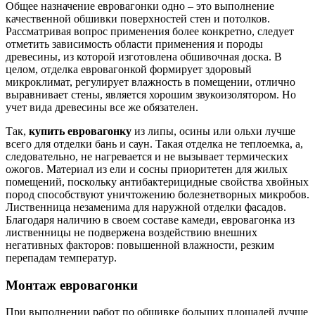
Общее назначение евровагонки одно – это выполнение
качественной обшивки поверхностей стен и потолков.
Рассматривая вопрос применения более конкретно, следует
отметить зависимость области применения и породы
древесины, из которой изготовлена обшивочная доска. В
целом, отделка евровагонкой формирует здоровый
микроклимат, регулирует влажность в помещении, отлично
выравнивает стены, является хорошим звукоизолятором. Но
учет вида древесины все же обязателен.
Так,
купить евровагонку
из липы, осины или ольхи лучше
всего для отделки бань и саун. Такая отделка не теплоемка, а,
следовательно, не нагревается и не вызывает термических
ожогов. Материал из ели и сосны приоритетен для жилых
помещений, поскольку антибактерицидные свойства хвойных
пород способствуют уничтожению болезнетворных микробов.
Лиственница незаменима для наружной отделки фасадов.
Благодаря наличию в своем составе камеди, евровагонка из
лиственницы не подвержена воздействию внешних
негативных факторов: повышенной влажности, резким
перепадам температур.
Монтаж евровагонки
При выполнении работ по обшивке больших площадей лучше