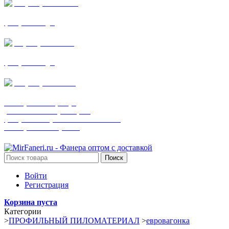
+7 (905) 782-19-64
фанера все виды
+7(901)538-86-75
фанера все виды
+7 (905) 507-0072
шпонированная фанера
(только этот номер телефона)
фанера ламинированная ПВХ пленкой
шпонированный оргалит
Поиск
Войти
Регистрация
Корзина пуста
Категории
>
ПРОФИЛЬНЫЙ ПИЛОМАТЕРИАЛ
>
евровагонка