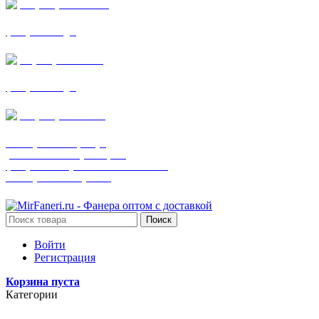
+7 (905) 782-19-64
фанера все виды
+7(901)538-86-75
фанера все виды
+7 (905) 507-0072
шпонированная фанера
(только этот номер телефона)
фанера ламинированная ПВХ пленкой
шпонированный оргалит
Поиск
Войти
Регистрация
Корзина пуста
Категории