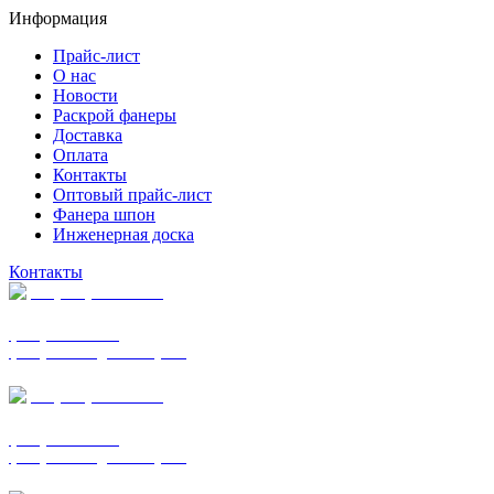
Информация
Прайс-лист
О нас
Новости
Раскрой фанеры
Доставка
Оплата
Контакты
Оптовый прайс-лист
Фанера шпон
Инженерная доска
Контакты
+7 (977) 938-7183
фанера ФСФ ФК
фанера ФОФ для опалубки
+7 (903) 720-0570
фанера ФСФ ФК
фанера ФОФ для опалубки