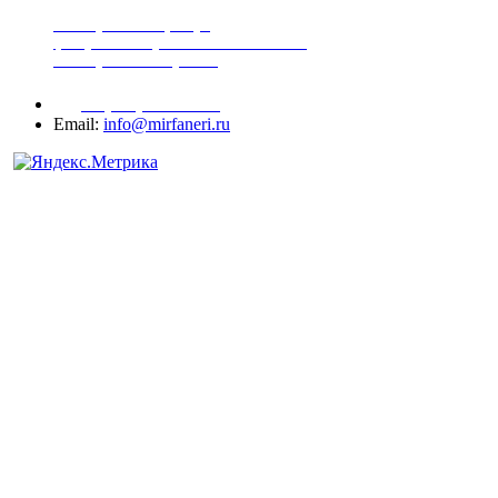
шпонированная фанера
фанера ламинированная ПВХ пленкой
шпонированный оргалит
+7 (977) 938-71-83
Email:
info@mirfaneri.ru