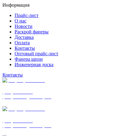
Информация
Прайс-лист
О нас
Новости
Раскрой фанеры
Доставка
Оплата
Контакты
Оптовый прайс-лист
Фанера шпон
Инженерная доска
Контакты
+7 (977) 938-7183
фанера ФСФ ФК
фанера ФОФ для опалубки
+7 (903) 720-0570
фанера ФСФ ФК
фанера ФОФ для опалубки