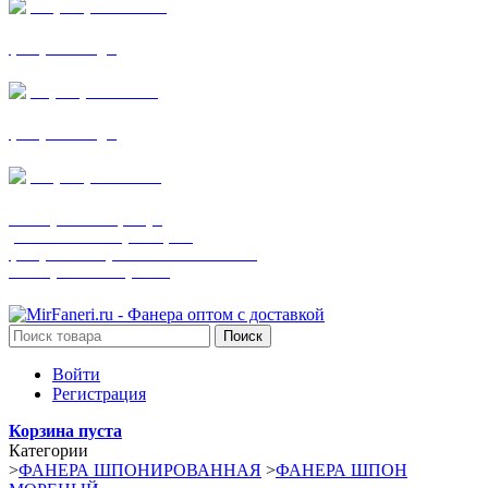
+7 (905) 782-19-64
фанера все виды
+7(901)538-86-75
фанера все виды
+7 (905) 507-0072
шпонированная фанера
(только этот номер телефона)
фанера ламинированная ПВХ пленкой
шпонированный оргалит
Поиск
Войти
Регистрация
Корзина пуста
Категории
>
ФАНЕРА ШПОНИРОВАННАЯ
>
ФАНЕРА ШПОН