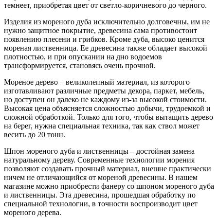
темнеет, приобретая цвет от светло-коричневого до черного.
Изделия из мореного дуба исключительно долговечны, им не
нужно защитное покрытие, древесина сама противостоит
появлению плесени и грибков. Кроме дуба, высоко ценится
мореная лиственница. Ее древесина также обладает высокой
плотностью, и при опускании на дно водоемов
трансформируется, становясь очень прочной.
Мореное дерево – великолепный материал, из которого
изготавливают различные предметы декора, паркет, мебель,
но доступен он далеко не каждому из-за высокой стоимости.
Высокая цена объясняется сложностью добычи, трудоемкой и
сложной обработкой. Только для того, чтобы вытащить дерево
на берег, нужна специальная техника, так как ствол может
весить до 20 тонн.
Шпон мореного дуба и лиственницы – достойная замена
натуральному дереву. Современные технологии морения
позволяют создавать прочный материал, внешне практически
ничем не отличающийся от мореной древесины. В нашем
магазине можно приобрести фанеру со шпоном мореного дуба
и лиственницы. Эта древесина, прошедшая обработку по
специальной технологии, в точности воспроизводит цвет
мореного дерева.