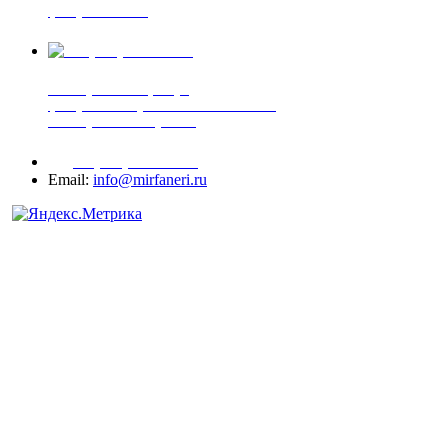
фанера ФСФ ФК
+7 (905) 507-00-72
шпонированная фанера
фанера ламинированная ПВХ пленкой
шпонированный оргалит
+7 (977) 938-71-83
Email:
info@mirfaneri.ru