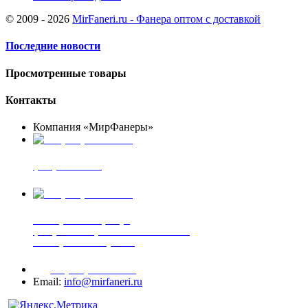
© 2009 - 2026
MirFaneri.ru - Фанера оптом с доставкой
Последние новости
Просмотренные товары
Контакты
Компания «МирФанеры»
+7 (903) 720-05-70
фанера ФСФ ФК
+7 (905) 507-00-72
шпонированная фанера
фанера ламинированная ПВХ пленкой
шпонированный оргалит
+7 (977) 938-71-83
Email:
info@mirfaneri.ru