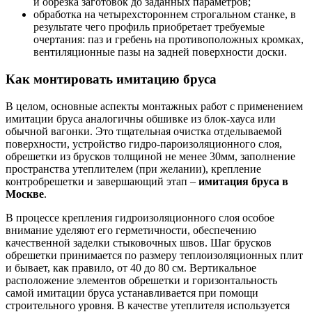
и обрезка заготовок до заданных параметров;
обработка на четырехстороннем строгальном станке, в
результате чего профиль приобретает требуемые
очертания: паз и гребень на противоположных кромках,
вентиляционные пазы на задней поверхности доски.
Как монтировать имитацию бруса
В целом, основные аспекты монтажных работ с применением
имитации бруса аналогичны обшивке из блок-хауса или
обычной вагонки. Это тщательная очистка отделываемой
поверхности, устройство гидро-пароизоляционного слоя,
обрешетки из брусков толщиной не менее 30мм, заполнение
пространства утеплителем (при желании), крепление
контробрешетки и завершающий этап –
имитация бруса в
Москве
.
В процессе крепления гидроизоляционного слоя особое
внимание уделяют его герметичности, обеспечению
качественной заделки стыковочных швов. Шаг брусков
обрешетки принимается по размеру теплоизоляционных плит
и бывает, как правило, от 40 до 80 см. Вертикальное
расположение элементов обрешетки и горизонтальность
самой имитации бруса устанавливается при помощи
строительного уровня. В качестве утеплителя используется