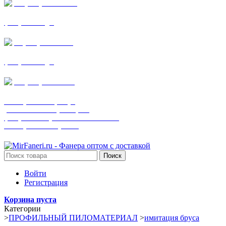
+7 (905) 782-19-64
фанера все виды
+7(901)538-86-75
фанера все виды
+7 (905) 507-0072
шпонированная фанера
(только этот номер телефона)
фанера ламинированная ПВХ пленкой
шпонированный оргалит
Поиск
Войти
Регистрация
Корзина пуста
Категории
>
ПРОФИЛЬНЫЙ ПИЛОМАТЕРИАЛ
>
имитация бруса