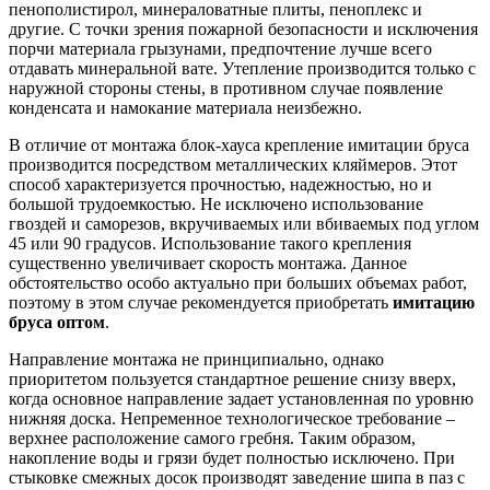
пенополистирол, минераловатные плиты, пеноплекс и
другие. С точки зрения пожарной безопасности и исключения
порчи материала грызунами, предпочтение лучше всего
отдавать минеральной вате. Утепление производится только с
наружной стороны стены, в противном случае появление
конденсата и намокание материала неизбежно.
В отличие от монтажа блок-хауса крепление имитации бруса
производится посредством металлических кляймеров. Этот
способ характеризуется прочностью, надежностью, но и
большой трудоемкостью. Не исключено использование
гвоздей и саморезов, вкручиваемых или вбиваемых под углом
45 или 90 градусов. Использование такого крепления
существенно увеличивает скорость монтажа. Данное
обстоятельство особо актуально при больших объемах работ,
поэтому в этом случае рекомендуется приобретать
имитацию
бруса оптом
.
Направление монтажа не принципиально, однако
приоритетом пользуется стандартное решение снизу вверх,
когда основное направление задает установленная по уровню
нижняя доска. Непременное технологическое требование –
верхнее расположение самого гребня. Таким образом,
накопление воды и грязи будет полностью исключено. При
стыковке смежных досок производят заведение шипа в паз с