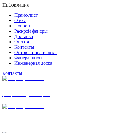
Информация
Прайс-лист
О нас
Новости
Раскрой фанеры
Доставка
Оплата
Контакты
Оптовый прайс-лист
Фанера шпон
Инженерная доска
Контакты
+7 (977) 938-7183
фанера ФСФ ФК
фанера ФОФ для опалубки
+7 (903) 720-0570
фанера ФСФ ФК
фанера ФОФ для опалубки