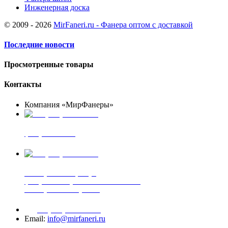
Инженерная доска
© 2009 - 2026
MirFaneri.ru - Фанера оптом с доставкой
Последние новости
Просмотренные товары
Контакты
Компания «МирФанеры»
+7 (903) 720-05-70
фанера ФСФ ФК
+7 (905) 507-00-72
шпонированная фанера
фанера ламинированная ПВХ пленкой
шпонированный оргалит
+7 (977) 938-71-83
Email:
info@mirfaneri.ru