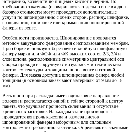
истиранию, воздействию пищевых кислот и чернил. По
требованию заказчика (оговариваются отдельно и не входят в
базовую стоимость) могут проводиться дополнительные
услуги по шпонированию с обеих сторон, распилу, шлифовке,
сращиванию, тонировке или кромкованию шпонированной
фанеры из венге.
Особенности производства. Шпонирование проводится
методом вакуумного фанерования с использованием мембран.
При сборке используют березовую и хвойную шлифованную
фанеру марки или ФСФ или ФК высоких сортов 2/3, 3/4 и
слои шпона, расположенные симметрично центральной оси.
Сборка проводится вручную с визуальным и техническим
контролем текстуры и толщины шпона венге и готовой
фанеры. Для заказа доступна шпонированная фанера любой
толщины (в основном заказывают материалы от 9 мм до 18
мм).
Весь шпон при раскладке имеет одинаковое направление
волокон и располагается одной и той же стороной к центру
пакета, что улучшает прочность склеивания и отсутствие
кривизны в заготовке. На каждом этапе производства
проводится контроль качества и размера листов
шпонированной фанеры выборочным или сплошным
контролем по требованию заказчика. Определяются значимые