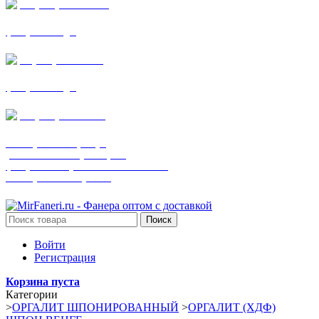
+7 (905) 782-19-64
фанера все виды
+7(901)538-86-75
фанера все виды
+7 (905) 507-0072
шпонированная фанера
(только этот номер телефона)
фанера ламинированная ПВХ пленкой
шпонированный оргалит
Поиск
Войти
Регистрация
Корзина пуста
Категории
>
ОРГАЛИТ ШПОНИРОВАННЫЙ
>
ОРГАЛИТ (ХДФ)