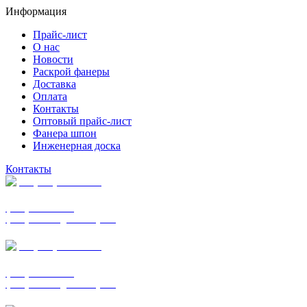
Информация
Прайс-лист
О нас
Новости
Раскрой фанеры
Доставка
Оплата
Контакты
Оптовый прайс-лист
Фанера шпон
Инженерная доска
Контакты
+7 (977) 938-7183
фанера ФСФ ФК
фанера ФОФ для опалубки
+7 (903) 720-0570
фанера ФСФ ФК
фанера ФОФ для опалубки