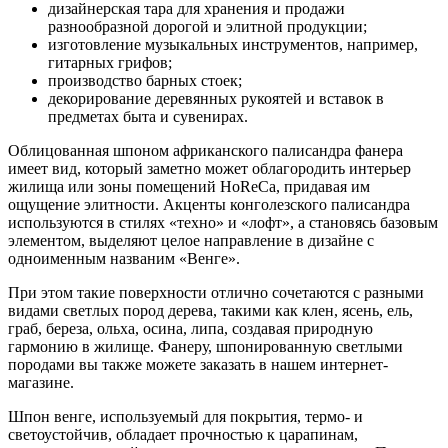
дизайнерская тара для хранения и продажи
разнообразной дорогой и элитной продукции;
изготовление музыкальных инструментов, например,
гитарных грифов;
производство барных стоек;
декорирование деревянных рукоятей и вставок в
предметах быта и сувенирах.
Облицованная шпоном африканского палисандра фанера
имеет вид, который заметно может облагородить интерьер
жилища или зоны помещений HoReCa, придавая им
ощущение элитности. Акценты конголезского палисандра
используются в стилях «техно» и «лофт», а становясь базовым
элементом, выделяют целое направление в дизайне с
одноименным названим «Венге».
При этом такие поверхности отлично сочетаются с разными
видами светлых пород дерева, такими как клен, ясень, ель,
граб, береза, ольха, осина, липа, создавая природную
гармонию в жилище. Фанеру, шпонированную светлыми
породами вы также можете заказать в нашем интернет-
магазине.
Шпон венге, используемый для покрытия, термо- и
светоустойчив, обладает прочностью к царапинам,