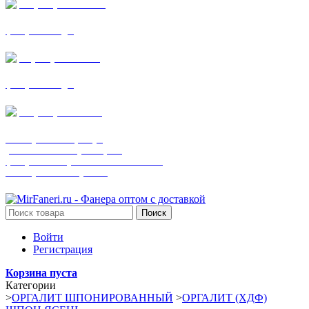
+7 (905) 782-19-64
фанера все виды
+7(901)538-86-75
фанера все виды
+7 (905) 507-0072
шпонированная фанера
(только этот номер телефона)
фанера ламинированная ПВХ пленкой
шпонированный оргалит
Поиск
Войти
Регистрация
Корзина пуста
Категории
>
ОРГАЛИТ ШПОНИРОВАННЫЙ
>
ОРГАЛИТ (ХДФ)