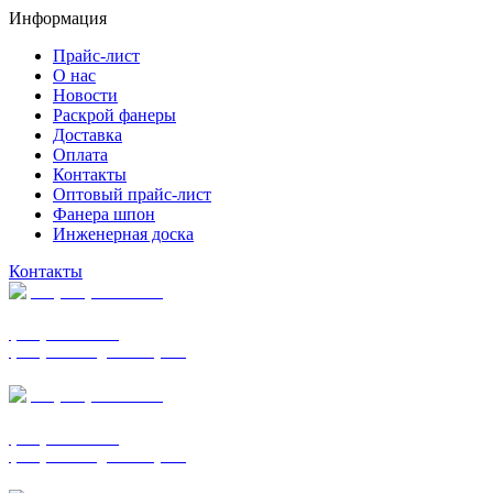
Информация
Прайс-лист
О нас
Новости
Раскрой фанеры
Доставка
Оплата
Контакты
Оптовый прайс-лист
Фанера шпон
Инженерная доска
Контакты
+7 (977) 938-7183
фанера ФСФ ФК
фанера ФОФ для опалубки
+7 (903) 720-0570
фанера ФСФ ФК
фанера ФОФ для опалубки