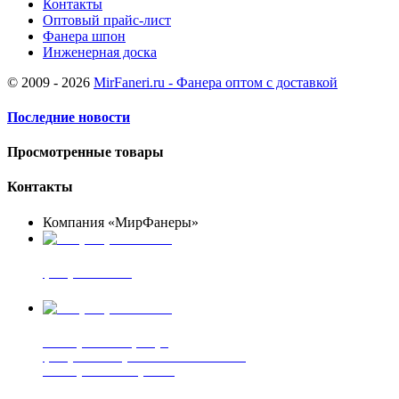
Контакты
Оптовый прайс-лист
Фанера шпон
Инженерная доска
© 2009 - 2026
MirFaneri.ru - Фанера оптом с доставкой
Последние новости
Просмотренные товары
Контакты
Компания «МирФанеры»
+7 (903) 720-05-70
фанера ФСФ ФК
+7 (905) 507-00-72
шпонированная фанера
фанера ламинированная ПВХ пленкой
шпонированный оргалит