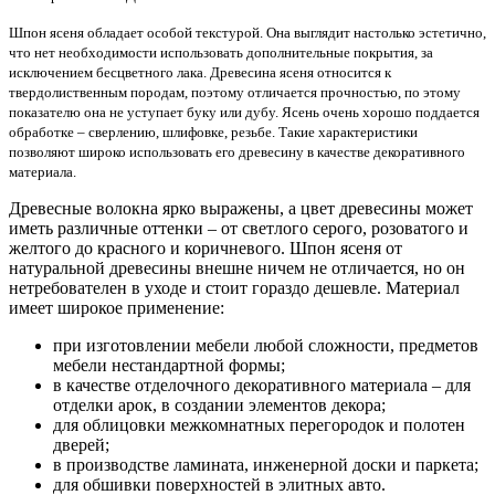
Шпон ясеня обладает особой текстурой. Она выглядит настолько эстетично,
что нет необходимости использовать дополнительные покрытия, за
исключением бесцветного лака. Древесина ясеня относится к
твердолиственным породам, поэтому отличается прочностью, по этому
показателю она не уступает буку или дубу. Ясень очень хорошо поддается
обработке – сверлению, шлифовке, резьбе. Такие характеристики
позволяют широко использовать его древесину в качестве декоративного
материала.
Древесные волокна ярко выражены, а цвет древесины может
иметь различные оттенки – от светлого серого, розоватого и
желтого до красного и коричневого. Шпон ясеня от
натуральной древесины внешне ничем не отличается, но он
нетребователен в уходе и стоит гораздо дешевле. Материал
имеет широкое применение:
при изготовлении мебели любой сложности, предметов
мебели нестандартной формы;
в качестве отделочного декоративного материала – для
отделки арок, в создании элементов декора;
для облицовки межкомнатных перегородок и полотен
дверей;
в производстве ламината, инженерной доски и паркета;
для обшивки поверхностей в элитных авто.