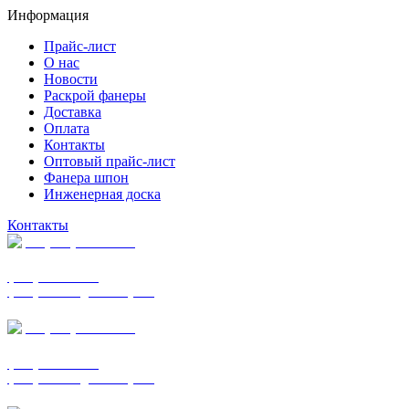
Информация
Прайс-лист
О нас
Новости
Раскрой фанеры
Доставка
Оплата
Контакты
Оптовый прайс-лист
Фанера шпон
Инженерная доска
Контакты
+7 (977) 938-7183
фанера ФСФ ФК
фанера ФОФ для опалубки
+7 (903) 720-0570
фанера ФСФ ФК
фанера ФОФ для опалубки