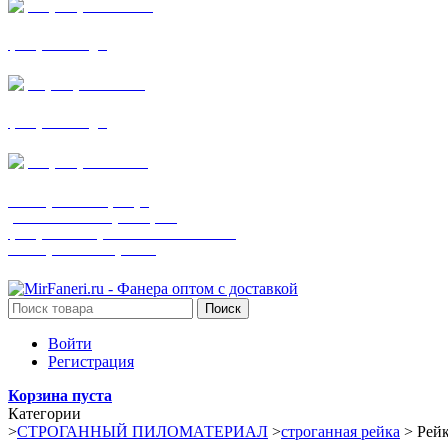
+7 (905) 782-19-64
фанера все виды
+7(901)538-86-75
фанера все виды
+7 (905) 507-0072
шпонированная фанера
(только этот номер телефона)
фанера ламинированная ПВХ пленкой
шпонированный оргалит
Поиск
Войти
Регистрация
Корзина пуста
Категории
>
СТРОГАННЫЙ ПИЛОМАТЕРИАЛ
>
строганная рейка
>
Рейк