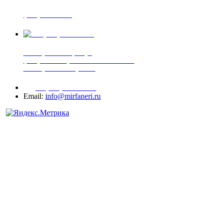
фанера ФСФ ФК
+7 (905) 507-00-72
шпонированная фанера
фанера ламинированная ПВХ пленкой
шпонированный оргалит
+7 (977) 938-71-83
Email:
info@mirfaneri.ru