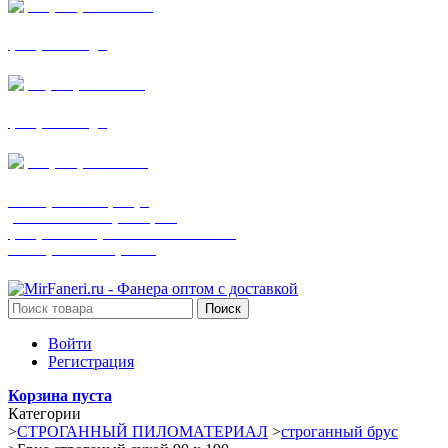
+7 (905) 782-19-64
фанера все виды
+7(901)538-86-75
фанера все виды
+7 (905) 507-0072
шпонированная фанера
(только этот номер телефона)
фанера ламинированная ПВХ пленкой
шпонированный оргалит
Поиск
Войти
Регистрация
Корзина пуста
Категории
>
СТРОГАННЫЙ ПИЛОМАТЕРИАЛ
>
строганный брус