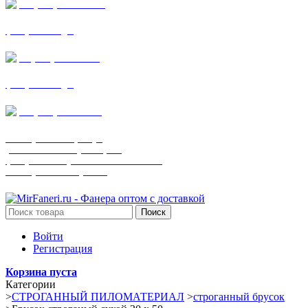
+7 (905) 782-19-64
фанера все виды
+7(901)538-86-75
фанера все виды
+7 (905) 507-0072
шпонированная фанера
(только этот номер телефона)
фанера ламинированная ПВХ пленкой
шпонированный оргалит
Поиск
Войти
Регистрация
Корзина пуста
Категории
>
СТРОГАННЫЙ ПИЛОМАТЕРИАЛ
>
строганный брусок