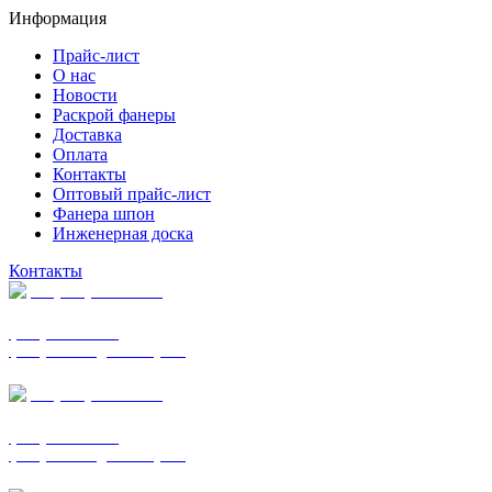
Информация
Прайс-лист
О нас
Новости
Раскрой фанеры
Доставка
Оплата
Контакты
Оптовый прайс-лист
Фанера шпон
Инженерная доска
Контакты
+7 (977) 938-7183
фанера ФСФ ФК
фанера ФОФ для опалубки
+7 (903) 720-0570
фанера ФСФ ФК
фанера ФОФ для опалубки