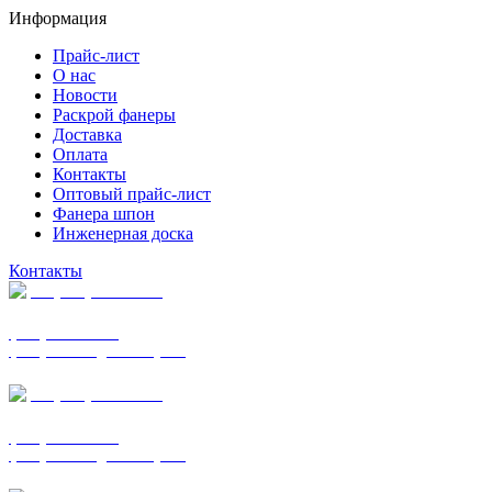
Информация
Прайс-лист
О нас
Новости
Раскрой фанеры
Доставка
Оплата
Контакты
Оптовый прайс-лист
Фанера шпон
Инженерная доска
Контакты
+7 (977) 938-7183
фанера ФСФ ФК
фанера ФОФ для опалубки
+7 (903) 720-0570
фанера ФСФ ФК
фанера ФОФ для опалубки