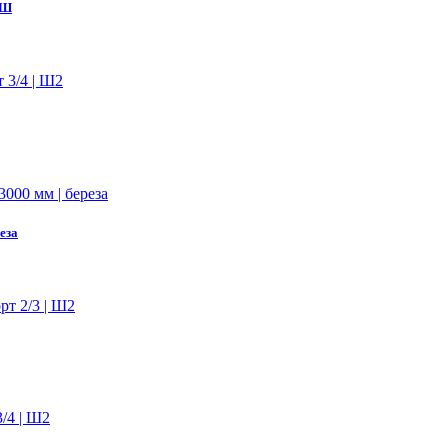
НШ
еза