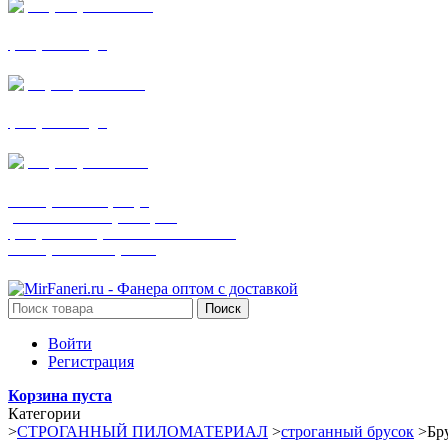
+7 (905) 782-19-64
фанера все виды
+7(901)538-86-75
фанера все виды
+7 (905) 507-0072
шпонированная фанера
(только этот номер телефона)
фанера ламинированная ПВХ пленкой
шпонированный оргалит
Поиск
Войти
Регистрация
Корзина пуста
Категории
>
СТРОГАННЫЙ ПИЛОМАТЕРИАЛ
>
строганный брусок
>
Бр