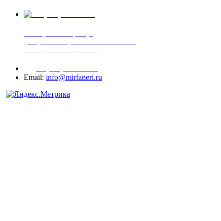
+7 (905) 507-00-72
шпонированная фанера
фанера ламинированная ПВХ пленкой
шпонированный оргалит
+7 (977) 938-71-83
Email:
info@mirfaneri.ru