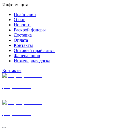
Информация
Прайс-лист
О нас
Новости
Раскрой фанеры
Доставка
Оплата
Контакты
Оптовый прайс-лист
Фанера шпон
Инженерная доска
Контакты
+7 (977) 938-7183
фанера ФСФ ФК
фанера ФОФ для опалубки
+7 (903) 720-0570
фанера ФСФ ФК
фанера ФОФ для опалубки