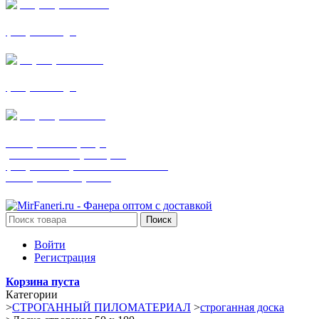
+7 (905) 782-19-64
фанера все виды
+7(901)538-86-75
фанера все виды
+7 (905) 507-0072
шпонированная фанера
(только этот номер телефона)
фанера ламинированная ПВХ пленкой
шпонированный оргалит
Поиск
Войти
Регистрация
Корзина пуста
Категории
>
СТРОГАННЫЙ ПИЛОМАТЕРИАЛ
>
строганная доска