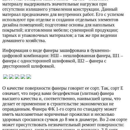
материалу выдерживать значительные нагрузки при
отсутствии излишнего утяжеления конструкции. Данный
материал предназначен для внутренних работ. Его с успехом
используют при отделке и создании отдельных элементов
дизайна помещений; подготовке основы для напольных
покрытий; изготовлении мебели; сувенирной продукции;
тарных и упаковочных материалов; а так же при ведении
домашнего хозяйства.
Информация о виде фанеры зашифрована в буквенно-
цифровой комбинации: НШ – нешлифованная фанера, Ш1 –
фанера с односторонней шлифовкой, Ш2 – фанера с
двусторонней шлифовкой.
О качестве поверхности фанеры говорит ее сорт. Так, сорт Е
означает, что перед вами бездефектная (элитная) фанера
высшего качества и, соответственно, наивысшей цены, что
делает ее применение в строительстве экономически не
оправданным. Фанера ФК 1-го сорта по стандарту может
иметь малозаметные коричневые прожилки и несколько
здоровых сросшихся сучков до 8 мм в диаметре. Во 2-ом сорте
может присутствовать незначительный ремонт поверхности:
вставки шпона, закрывающие сучки, и покраска. 3-й сорт