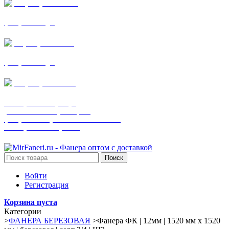
+7 (905) 782-19-64
фанера все виды
+7(901)538-86-75
фанера все виды
+7 (905) 507-0072
шпонированная фанера
(только этот номер телефона)
фанера ламинированная ПВХ пленкой
шпонированный оргалит
Поиск
Войти
Регистрация
Корзина пуста
Категории
>
ФАНЕРА БЕРЕЗОВАЯ
>
Фанера ФК | 12мм | 1520 мм х 1520