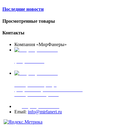
Последние новости
Просмотренные товары
Контакты
Компания «МирФанеры»
+7 (903) 720-05-70
фанера ФСФ ФК
+7 (905) 507-00-72
шпонированная фанера
фанера ламинированная ПВХ пленкой
шпонированный оргалит
+7 (977) 938-71-83
Email:
info@mirfaneri.ru