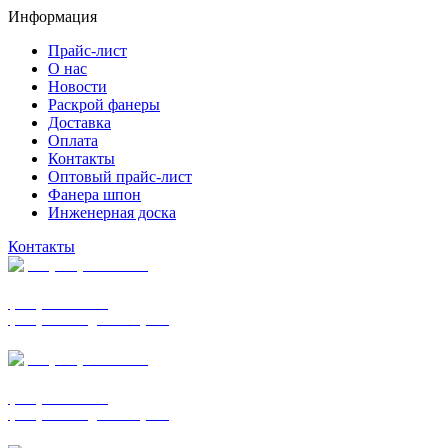
Информация
Прайс-лист
О нас
Новости
Раскрой фанеры
Доставка
Оплата
Контакты
Оптовый прайс-лист
Фанера шпон
Инженерная доска
Контакты
+7 (977) 938-7183
фанера ФСФ ФК
фанера ФОФ для опалубки
+7 (903) 720-0570
фанера ФСФ ФК
фанера ФОФ для опалубки