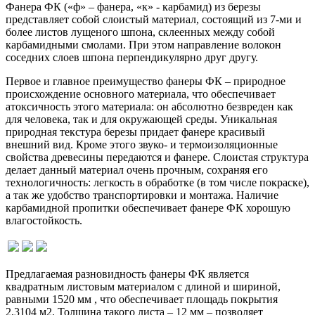
Фанера ФК («ф» – фанера, «к» - карбамид) из березы
представляет собой слоистый материал, состоящий из 7-ми и
более листов лущеного шпона, склеенных между собой
карбамидными смолами. При этом направление волокон
соседних слоев шпона перпендикулярно друг другу.
Первое и главное преимущество фанеры ФК – природное
происхождение основного материала, что обеспечивает
атоксичность этого материала: он абсолютно безвреден как
для человека, так и для окружающей среды. Уникальная
природная текстура березы придает фанере красивый
внешний вид. Кроме этого звуко- и термоизоляционные
свойства древесины передаются и фанере. Слоистая структура
делает данный материал очень прочным, сохраняя его
технологичность: легкость в обработке (в том числе покраске),
а так же удобство транспортировки и монтажа. Наличие
карбамидной пропитки обеспечивает фанере ФК хорошую
влагостойкость.
Предлагаемая разновидность фанеры ФК является
квадратным листовым материалом с длиной и шириной,
равными 1520 мм , что обеспечивает площадь покрытия
2,3104 м2. Толщина такого листа – 12 мм – позволяет