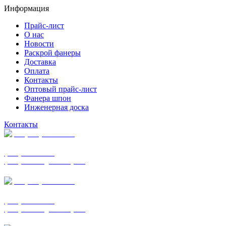
Информация
Прайс-лист
О нас
Новости
Раскрой фанеры
Доставка
Оплата
Контакты
Оптовый прайс-лист
Фанера шпон
Инженерная доска
Контакты
+7 (977) 938-7183
фанера ФСФ ФК
фанера ФОФ для опалубки
+7 (903) 720-0570
фанера ФСФ ФК
фанера ФОФ для опалубки