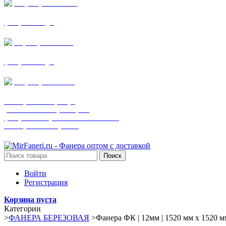
+7 (905) 782-19-64
фанера все виды
+7(901)538-86-75
фанера все виды
+7 (905) 507-0072
шпонированная фанера
(только этот номер телефона)
фанера ламинированная ПВХ пленкой
шпонированный оргалит
Поиск
Войти
Регистрация
Корзина пуста
Категории
>
ФАНЕРА БЕРЕЗОВАЯ
>
Фанера ФК | 12мм | 1520 мм х 1520 мм 