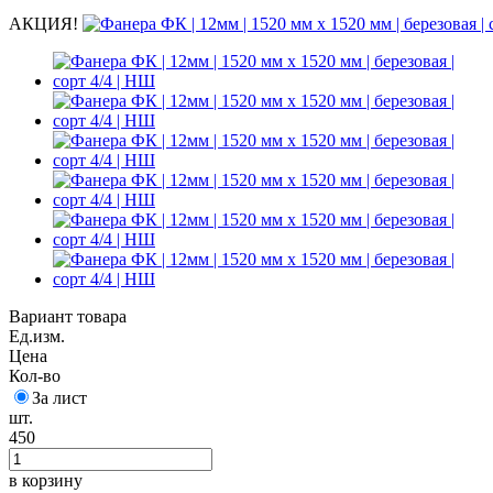
АКЦИЯ!
Вариант товара
Ед.изм.
Цена
Кол-во
За лист
шт.
450
в корзину