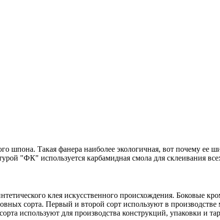
ого шпона. Такая фанера наиболее экологичная, вот почему ее 
турой "ФК" используется карбамидная смола для склеивания всех
интетического клея искусственного происхождения. Боковые кр
сновных сорта. Первый и второй сорт используют в производств
сорта используют для производства конструкций, упаковки и та