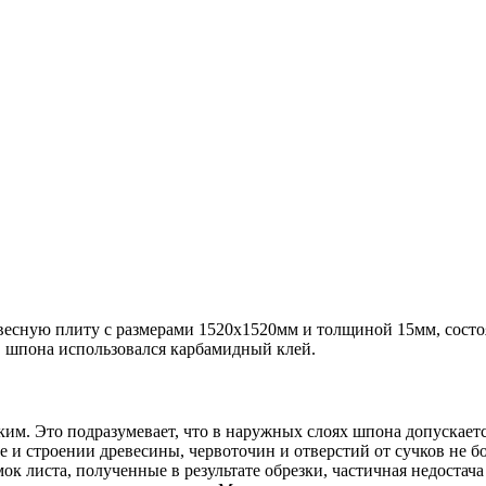
весную плиту с размерами 1520х1520мм и толщиной 15мм, состо
 шпона использовался карбамидный клей.
зким. Это подразумевает, что в наружных слоях шпона допускае
е и строении древесины, червоточин и отверстий от сучков не б
к листа, полученные в результате обрезки, частичная недостача