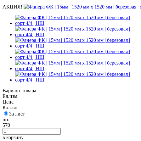
АКЦИЯ!
Вариант товара
Ед.изм.
Цена
Кол-во
За лист
шт.
570
в корзину