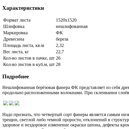
Характеристики
Формат листа
1520х1520
Шлифовка
нешлифованная
Маркировка
ФК
Древесина
береза
Площадь листа, кв.м
2,32
Вес листа, кг
22,7
Кол-во листов в пачке, шт
26
Кол-во листов в куб.м, шт
28
Подробнее
Нешлифованная берёзовая фанера ФК представляет из себя дре
продольно расположенными волокнами. При склеивании слоёв
Надо признать, что четвертый сорт фанеры является самым ни
трещин, светлой либо темной прорости, отклонений в структур
здоровое и нездоровое изменение окраски шпона, дефекты кромо