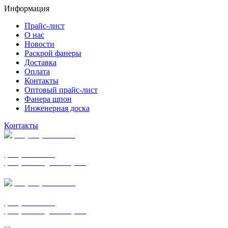
Информация
Прайс-лист
О нас
Новости
Раскрой фанеры
Доставка
Оплата
Контакты
Оптовый прайс-лист
Фанера шпон
Инженерная доска
Контакты
+7 (977) 938-7183
фанера ФСФ ФК
фанера ФОФ для опалубки
+7 (903) 720-0570
фанера ФСФ ФК
фанера ФОФ для опалубки