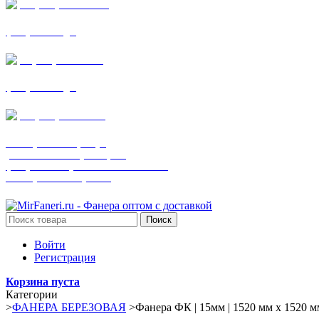
+7 (905) 782-19-64
фанера все виды
+7(901)538-86-75
фанера все виды
+7 (905) 507-0072
шпонированная фанера
(только этот номер телефона)
фанера ламинированная ПВХ пленкой
шпонированный оргалит
Поиск
Войти
Регистрация
Корзина пуста
Категории
>
ФАНЕРА БЕРЕЗОВАЯ
>
Фанера ФК | 15мм | 1520 мм х 1520 мм 