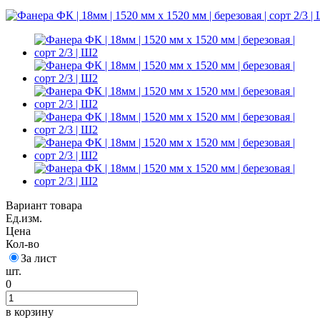
Вариант товара
Ед.изм.
Цена
Кол-во
За лист
шт.
0
в корзину