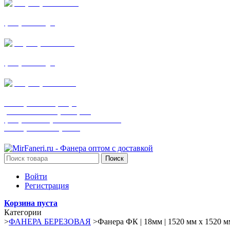
+7 (905) 782-19-64
фанера все виды
+7(901)538-86-75
фанера все виды
+7 (905) 507-0072
шпонированная фанера
(только этот номер телефона)
фанера ламинированная ПВХ пленкой
шпонированный оргалит
Поиск
Войти
Регистрация
Корзина пуста
Категории
>
ФАНЕРА БЕРЕЗОВАЯ
>
Фанера ФК | 18мм | 1520 мм х 1520 мм 