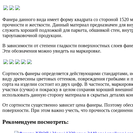
Фанера данного вида имеет форму квадрата со стороной 1520 
прочности и жесткости. Данный материал предназначен для вну
служить хорошей подложкой для паркета, обшивкой стен, внутр
тароупаковочной продукции.
В зависимости от степени гладкости поверхностных слоев фан
Эти обозначения можно увидеть на маркировке.
Сортность фанеры определяется действующими стандартами, исх
виду древесины цветовых оттенков, повреждения грибками и пр
сорта на изделии состоит из двух цифр. В частности, маркиров
участки (сучки) и покраску в целом сохраняя хороший внешний
использовать данную сторону материала в скрытых деталях ко
От сортности существенно зависит цена фанеры. Поэтому обес
поверхности. При этом важно учесть, что прочность соединени
Рекомендуем посмотреть: