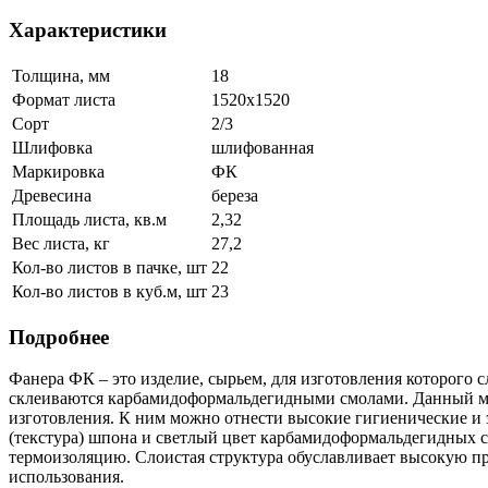
Характеристики
Толщина, мм
18
Формат листа
1520х1520
Сорт
2/3
Шлифовка
шлифованная
Маркировка
ФК
Древесина
береза
Площадь листа, кв.м
2,32
Вес листа, кг
27,2
Кол-во листов в пачке, шт
22
Кол-во листов в куб.м, шт
23
Подробнее
Фанера ФК – это изделие, сырьем, для изготовления которог
склеиваются карбамидоформальдегидными смолами. Данный ма
изготовления. К ним можно отнести высокие гигиенические и
(текстура) шпона и светлый цвет карбамидоформальдегидных с
термоизоляцию. Слоистая структура обуславливает высокую про
использования.