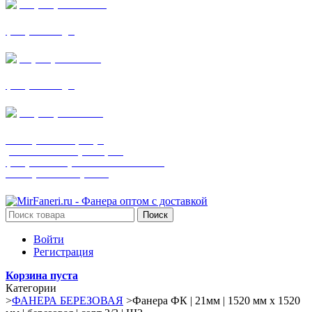
+7 (905) 782-19-64
фанера все виды
+7(901)538-86-75
фанера все виды
+7 (905) 507-0072
шпонированная фанера
(только этот номер телефона)
фанера ламинированная ПВХ пленкой
шпонированный оргалит
Поиск
Войти
Регистрация
Корзина пуста
Категории
>
ФАНЕРА БЕРЕЗОВАЯ
>
Фанера ФК | 21мм | 1520 мм х 1520