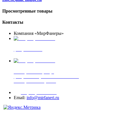
Просмотренные товары
Контакты
Компания «МирФанеры»
+7 (903) 720-05-70
фанера ФСФ ФК
+7 (905) 507-00-72
шпонированная фанера
фанера ламинированная ПВХ пленкой
шпонированный оргалит
+7 (977) 938-71-83
Email:
info@mirfaneri.ru