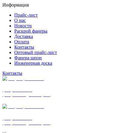
Информация
Прайс-лист
О нас
Новости
Раскрой фанеры
Доставка
Оплата
Контакты
Оптовый прайс-лист
Фанера шпон
Инженерная доска
Контакты
+7 (977) 938-7183
фанера ФСФ ФК
фанера ФОФ для опалубки
+7 (903) 720-0570
фанера ФСФ ФК
фанера ФОФ для опалубки