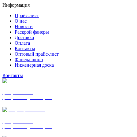
Информация
Прайс-лист
О нас
Новости
Раскрой фанеры
Доставка
Оплата
Контакты
Оптовый прайс-лист
Фанера шпон
Инженерная доска
Контакты
+7 (977) 938-7183
фанера ФСФ ФК
фанера ФОФ для опалубки
+7 (903) 720-0570
фанера ФСФ ФК
фанера ФОФ для опалубки