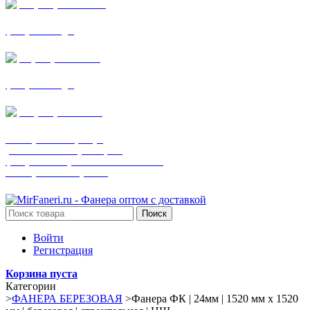
+7 (905) 782-19-64
фанера все виды
+7(901)538-86-75
фанера все виды
+7 (905) 507-0072
шпонированная фанера
(только этот номер телефона)
фанера ламинированная ПВХ пленкой
шпонированный оргалит
Поиск
Войти
Регистрация
Корзина пуста
Категории
>
ФАНЕРА БЕРЕЗОВАЯ
>
Фанера ФК | 24мм | 1520 мм х 1520