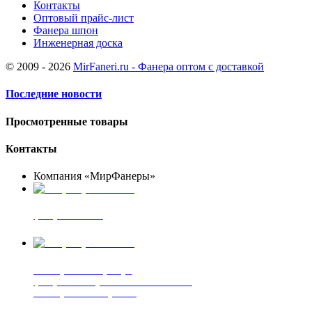
Контакты
Оптовый прайс-лист
Фанера шпон
Инженерная доска
© 2009 - 2026
MirFaneri.ru - Фанера оптом с доставкой
Последние новости
Просмотренные товары
Контакты
Компания «МирФанеры»
+7 (903) 720-05-70
фанера ФСФ ФК
+7 (905) 507-00-72
шпонированная фанера
фанера ламинированная ПВХ пленкой
шпонированный оргалит