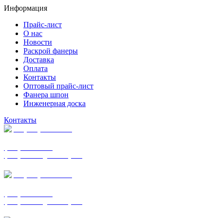
Информация
Прайс-лист
О нас
Новости
Раскрой фанеры
Доставка
Оплата
Контакты
Оптовый прайс-лист
Фанера шпон
Инженерная доска
Контакты
+7 (977) 938-7183
фанера ФСФ ФК
фанера ФОФ для опалубки
+7 (903) 720-0570
фанера ФСФ ФК
фанера ФОФ для опалубки