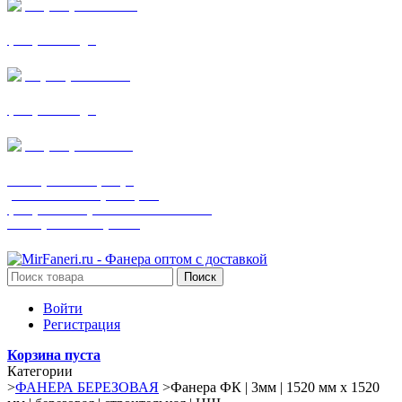
+7 (905) 782-19-64
фанера все виды
+7(901)538-86-75
фанера все виды
+7 (905) 507-0072
шпонированная фанера
(только этот номер телефона)
фанера ламинированная ПВХ пленкой
шпонированный оргалит
Поиск
Войти
Регистрация
Корзина пуста
Категории
>
ФАНЕРА БЕРЕЗОВАЯ
>
Фанера ФК | 3мм | 1520 мм х 1520