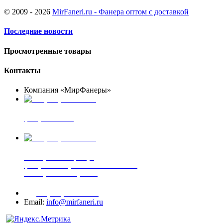
© 2009 - 2026
MirFaneri.ru - Фанера оптом с доставкой
Последние новости
Просмотренные товары
Контакты
Компания «МирФанеры»
+7 (903) 720-05-70
фанера ФСФ ФК
+7 (905) 507-00-72
шпонированная фанера
фанера ламинированная ПВХ пленкой
шпонированный оргалит
+7 (977) 938-71-83
Email:
info@mirfaneri.ru