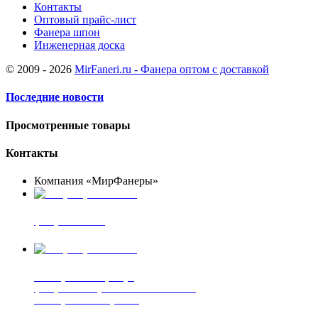
Контакты
Оптовый прайс-лист
Фанера шпон
Инженерная доска
© 2009 - 2026
MirFaneri.ru - Фанера оптом с доставкой
Последние новости
Просмотренные товары
Контакты
Компания «МирФанеры»
+7 (903) 720-05-70
фанера ФСФ ФК
+7 (905) 507-00-72
шпонированная фанера
фанера ламинированная ПВХ пленкой
шпонированный оргалит