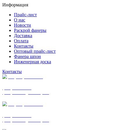
Информация
Прайс-лист
О нас
Новости
Раскрой фанеры
Доставка
Оплата
Контакты
Оптовый прайс-лист
Фанера шпон
Инженерная доска
Контакты
+7 (977) 938-7183
фанера ФСФ ФК
фанера ФОФ для опалубки
+7 (903) 720-0570
фанера ФСФ ФК
фанера ФОФ для опалубки