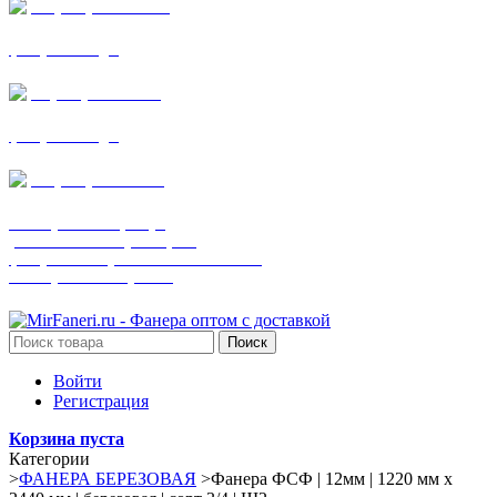
+7 (905) 782-19-64
фанера все виды
+7(901)538-86-75
фанера все виды
+7 (905) 507-0072
шпонированная фанера
(только этот номер телефона)
фанера ламинированная ПВХ пленкой
шпонированный оргалит
Поиск
Войти
Регистрация
Корзина пуста
Категории
>
ФАНЕРА БЕРЕЗОВАЯ
>
Фанера ФСФ | 12мм | 1220 мм х