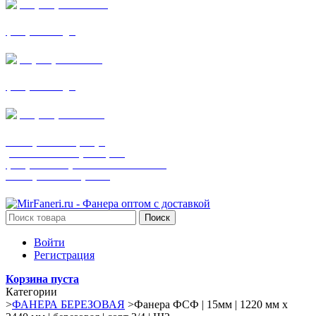
+7 (905) 782-19-64
фанера все виды
+7(901)538-86-75
фанера все виды
+7 (905) 507-0072
шпонированная фанера
(только этот номер телефона)
фанера ламинированная ПВХ пленкой
шпонированный оргалит
Поиск
Войти
Регистрация
Корзина пуста
Категории
>
ФАНЕРА БЕРЕЗОВАЯ
>
Фанера ФСФ | 15мм | 1220 мм х