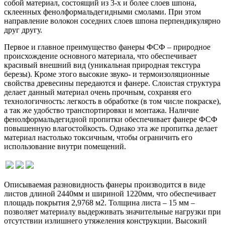
собой материал, состоящий из 3-х и более слоев шпона,
склеенных фенолформальдегидными смолами. При этом
направление волокон соседних слоев шпона перпендикулярно
друг другу.
Первое и главное преимущество фанеры ФСФ – природное
происхождение основного материала, что обеспечивает
красивый внешний вид (уникальная природная текстура
березы). Кроме этого высокие звуко- и термоизоляционные
свойства древесины передаются и фанере. Слоистая структура
делает данный материал очень прочным, сохраняя его
технологичность: легкость в обработке (в том числе покраске),
а так же удобство транспортировки и монтажа. Наличие
фенолформальдегидной пропитки обеспечивает фанере ФСФ
повышенную влагостойкость. Однако эта же пропитка делает
материал настолько токсичным, чтобы ограничить его
использование внутри помещений.
Описываемая разновидность фанеры производится в виде
листов длиной 2440мм и шириной 1220мм, что обеспечивает
площадь покрытия 2,9768 м2. Толщина листа – 15 мм –
позволяет материалу выдерживать значительные нагрузки при
отсутствии излишнего утяжеления конструкции. Высокий