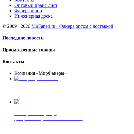
Оптовый прайс-лист
Фанера шпон
Инженерная доска
© 2009 - 2026
MirFaneri.ru - Фанера оптом с доставкой
Последние новости
Просмотренные товары
Контакты
Компания «МирФанеры»
+7 (903) 720-05-70
фанера ФСФ ФК
+7 (905) 507-00-72
шпонированная фанера
фанера ламинированная ПВХ пленкой
шпонированный оргалит