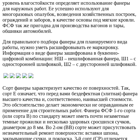
уровень влагостойкости определяет использование фанеры
для наружных работ. Ее успешно используют для
многоразовых опалубок, возведения хозяйственных построек,
ограждений и заборов, в качестве основы под мягкие кровли.
ФСФ так же пригодна для производства вагонов и тары,
обшивки автомобилей.
Для правильного подбора фанеры для планируемого вида
работы, нужно уметь расшифровывать ее маркировку.
Информация о виде фанеры зашифрована в буквенно-
цифровой комбинации: НШ – нешлифованная фанера, Ш1 – с
односторонней шлифовкой, Ш2 – с двусторонней шлифовкой.
Сорт фанеры характеризует качество ее поверхностей. Так,
сорт Е означает, что перед вами бездефектная (элитная) фанера
высшего качества и, соответственно, наивысшей стоимости.
Это обстоятельство делает экономически не оправданным ее
применение для строительных работ. Фанера ФСФ 1-го сорта
(или сорта В) по стандарту может иметь почти незаметные
темные прожилки и несколько здоровых сросшихся сучков,
диаметром до 8 мм. Во 2-ом (ВВ) сорте может присутствовать
незначительный ремонт поверхности: вставки шпона,
закрывающие сучки, и покраска. 3-й сорт (СР) отличается