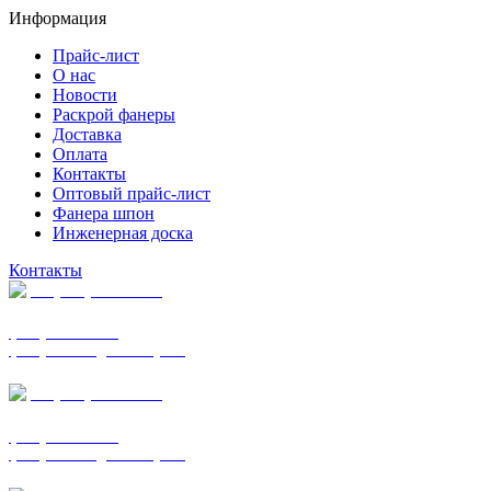
Информация
Прайс-лист
О нас
Новости
Раскрой фанеры
Доставка
Оплата
Контакты
Оптовый прайс-лист
Фанера шпон
Инженерная доска
Контакты
+7 (977) 938-7183
фанера ФСФ ФК
фанера ФОФ для опалубки
+7 (903) 720-0570
фанера ФСФ ФК
фанера ФОФ для опалубки