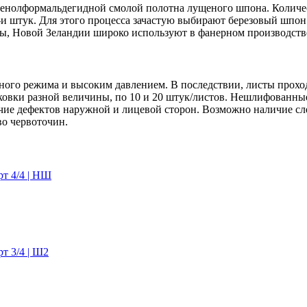
енолформальдегидной смолой полотна лущеного шпона. Количе
30-и штук. Для этого процесса зачастую выбирают березовый шпо
пы, Новой Зеландии широко используют в фанерном производстве 
ного режима и высоким давлением. В последствии, листы прохо
аковки разной величины, по 10 и 20 штук/листов. Нешлифованн
ичие дефектов наружной и лицевой сторон. Возможно наличие сл
во червоточин.