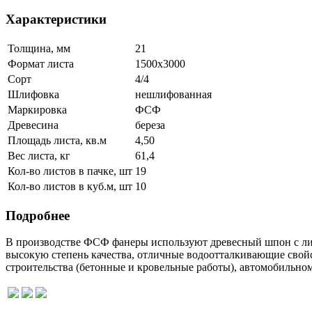
Характеристики
Толщина, мм
21
Формат листа
1500х3000
Сорт
4/4
Шлифовка
нешлифованная
Маркировка
ФСФ
Древесина
береза
Площадь листа, кв.м
4,50
Вес листа, кг
61,4
Кол-во листов в пачке, шт
19
Кол-во листов в куб.м, шт
10
Подробнее
В производстве ФСФ фанеры используют древесный шпон с ли
высокую степень качества, отличные водоотталкивающие свойс
строительства (бетонные и кровельные работы), автомобильном