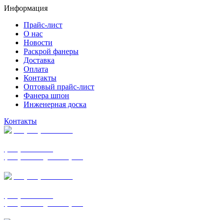
Информация
Прайс-лист
О нас
Новости
Раскрой фанеры
Доставка
Оплата
Контакты
Оптовый прайс-лист
Фанера шпон
Инженерная доска
Контакты
+7 (977) 938-7183
фанера ФСФ ФК
фанера ФОФ для опалубки
+7 (903) 720-0570
фанера ФСФ ФК
фанера ФОФ для опалубки