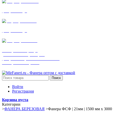
+7 (905) 782-19-64
фанера все виды
+7(901)538-86-75
фанера все виды
+7 (905) 507-0072
шпонированная фанера
(только этот номер телефона)
фанера ламинированная ПВХ пленкой
шпонированный оргалит
Поиск
Войти
Регистрация
Корзина пуста
Категории
>
ФАНЕРА БЕРЕЗОВАЯ
>
Фанера ФСФ | 21мм | 1500 мм х 3000 м