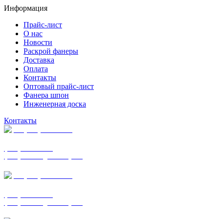
Информация
Прайс-лист
О нас
Новости
Раскрой фанеры
Доставка
Оплата
Контакты
Оптовый прайс-лист
Фанера шпон
Инженерная доска
Контакты
+7 (977) 938-7183
фанера ФСФ ФК
фанера ФОФ для опалубки
+7 (903) 720-0570
фанера ФСФ ФК
фанера ФОФ для опалубки