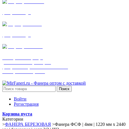
+7 (905) 782-19-64
фанера все виды
+7(901)538-86-75
фанера все виды
+7 (905) 507-0072
шпонированная фанера
(только этот номер телефона)
фанера ламинированная ПВХ пленкой
шпонированный оргалит
Поиск
Войти
Регистрация
Корзина пуста
Категории
>
ФАНЕРА БЕРЕЗОВАЯ
>
Фанера ФСФ | 4мм | 1220 мм х 2440