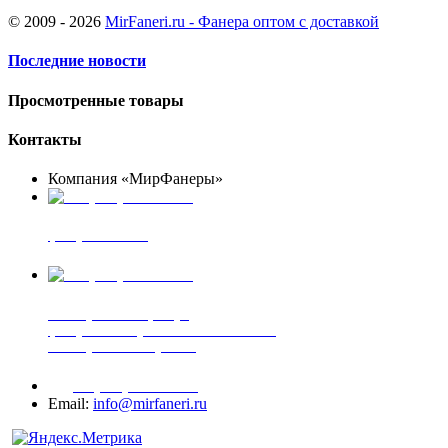
© 2009 - 2026
MirFaneri.ru - Фанера оптом с доставкой
Последние новости
Просмотренные товары
Контакты
Компания «МирФанеры»
+7 (903) 720-05-70
фанера ФСФ ФК
+7 (905) 507-00-72
шпонированная фанера
фанера ламинированная ПВХ пленкой
шпонированный оргалит
+7 (977) 938-71-83
Email:
info@mirfaneri.ru