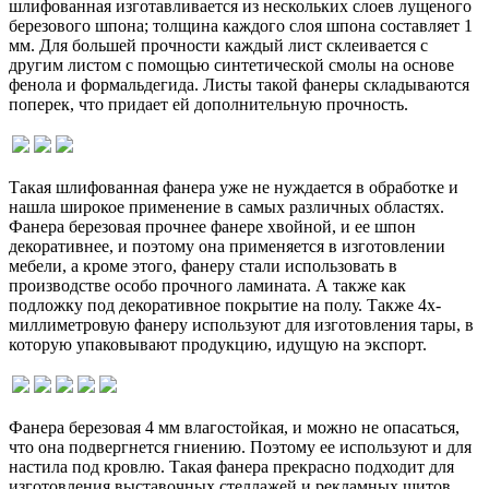
шлифованная изготавливается из нескольких слоев лущеного
березового шпона; толщина каждого слоя шпона составляет 1
мм. Для большей прочности каждый лист склеивается с
другим листом с помощью синтетической смолы на основе
фенола и формальдегида. Листы такой фанеры складываются
поперек, что придает ей дополнительную прочность.
Такая шлифованная фанера уже не нуждается в обработке и
нашла широкое применение в самых различных областях.
Фанера березовая прочнее фанере хвойной, и ее шпон
декоративнее, и поэтому она применяется в изготовлении
мебели, а кроме этого, фанеру стали использовать в
производстве особо прочного ламината. А также как
подложку под декоративное покрытие на полу. Также 4х-
миллиметровую фанеру используют для изготовления тары, в
которую упаковывают продукцию, идущую на экспорт.
Фанера березовая 4 мм влагостойкая, и можно не опасаться,
что она подвергнется гниению. Поэтому ее используют и для
настила под кровлю. Такая фанера прекрасно подходит для
изготовления выставочных стеллажей и рекламных щитов.