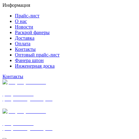
Информация
Прайс-лист
О нас
Новости
Раскрой фанеры
Доставка
Оплата
Контакты
Оптовый прайс-лист
Фанера шпон
Инженерная доска
Контакты
+7 (977) 938-7183
фанера ФСФ ФК
фанера ФОФ для опалубки
+7 (903) 720-0570
фанера ФСФ ФК
фанера ФОФ для опалубки