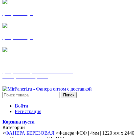
+7 (905) 782-19-64
фанера все виды
+7(901)538-86-75
фанера все виды
+7 (905) 507-0072
шпонированная фанера
(только этот номер телефона)
фанера ламинированная ПВХ пленкой
шпонированный оргалит
Поиск
Войти
Регистрация
Корзина пуста
Категории
>
ФАНЕРА БЕРЕЗОВАЯ
>
Фанера ФСФ | 4мм | 1220 мм х 2440