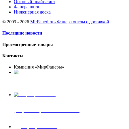
Оптовый прайс-лист
Фанера шпон
Инженерная доска
© 2009 - 2026
MirFaneri.ru - Фанера оптом с доставкой
Последние новости
Просмотренные товары
Контакты
Компания «МирФанеры»
+7 (903) 720-05-70
фанера ФСФ ФК
+7 (905) 507-00-72
шпонированная фанера
фанера ламинированная ПВХ пленкой
шпонированный оргалит
+7 (977) 938-71-83