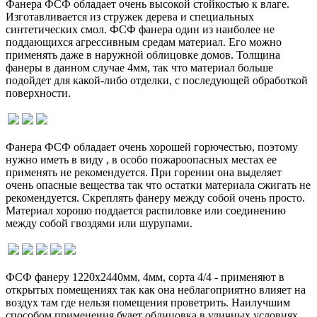
Фанера ФСФ обладает очень высокой стойкостью к влаге.
Изготавливается из стружек дерева и специальных
синтетических смол. ФСФ фанера один из наиболее не
поддающихся агрессивным средам материал. Его можно
применять даже в наружной облицовке домов. Толщина
фанеры в данном случае 4мм, так что материал больше
подойдет для какой-либо отделки, с последующей обработкой
поверхности.
Фанера ФСФ обладает очень хорошей горючестью, поэтому
нужно иметь в виду , в особо пожароопасных местах ее
применять не рекомендуется. При горении она выделяет
очень опасные вещества так что остатки материала сжигать не
рекомендуется. Скреплять фанеру между собой очень просто.
Материал хорошо поддается распиловке или соединению
между собой гвоздями или шурупами.
ФСФ фанеру 1220х2440мм, 4мм, сорта 4/4 - применяют в
открытых помещениях так как она неблагоприятно влияет на
воздух там где нельзя помещения проветрить. Наилучшим
способом применения будет облицовка в уличных условиях.