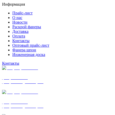
Информация
Прайс-лист
О нас
Новости
Раскрой фанеры
Доставка
Оплата
Контакты
Оптовый прайс-лист
Фанера шпон
Инженерная доска
Контакты
+7 (977) 938-7183
фанера ФСФ ФК
фанера ФОФ для опалубки
+7 (903) 720-0570
фанера ФСФ ФК
фанера ФОФ для опалубки