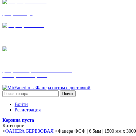
+7 (905) 782-19-64
фанера все виды
+7(901)538-86-75
фанера все виды
+7 (905) 507-0072
шпонированная фанера
(только этот номер телефона)
фанера ламинированная ПВХ пленкой
шпонированный оргалит
Поиск
Войти
Регистрация
Корзина пуста
Категории
>
ФАНЕРА БЕРЕЗОВАЯ
>
Фанера ФСФ | 6.5мм | 1500 мм х 3000 м