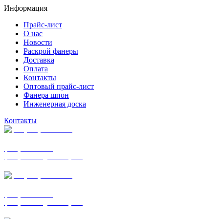
Информация
Прайс-лист
О нас
Новости
Раскрой фанеры
Доставка
Оплата
Контакты
Оптовый прайс-лист
Фанера шпон
Инженерная доска
Контакты
+7 (977) 938-7183
фанера ФСФ ФК
фанера ФОФ для опалубки
+7 (903) 720-0570
фанера ФСФ ФК
фанера ФОФ для опалубки