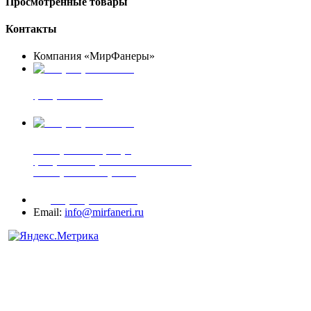
Просмотренные товары
Контакты
Компания «МирФанеры»
+7 (903) 720-05-70
фанера ФСФ ФК
+7 (905) 507-00-72
шпонированная фанера
фанера ламинированная ПВХ пленкой
шпонированный оргалит
+7 (977) 938-71-83
Email:
info@mirfaneri.ru