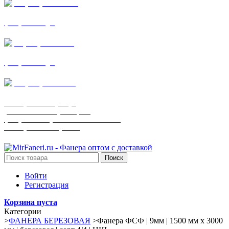
+7 (905) 782-19-64
фанера все виды
+7(901)538-86-75
фанера все виды
+7 (905) 507-0072
шпонированная фанера
(только этот номер телефона)
фанера ламинированная ПВХ пленкой
шпонированный оргалит
Поиск
Войти
Регистрация
Корзина пуста
Категории
>
ФАНЕРА БЕРЕЗОВАЯ
>
Фанера ФСФ | 9мм | 1500 мм х 3000