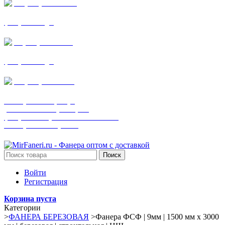
+7 (905) 782-19-64
фанера все виды
+7(901)538-86-75
фанера все виды
+7 (905) 507-0072
шпонированная фанера
(только этот номер телефона)
фанера ламинированная ПВХ пленкой
шпонированный оргалит
Поиск
Войти
Регистрация
Корзина пуста
Категории
>
ФАНЕРА БЕРЕЗОВАЯ
>
Фанера ФСФ | 9мм | 1500 мм х 3000