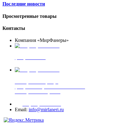
Последние новости
Просмотренные товары
Контакты
Компания «МирФанеры»
+7 (903) 720-05-70
фанера ФСФ ФК
+7 (905) 507-00-72
шпонированная фанера
фанера ламинированная ПВХ пленкой
шпонированный оргалит
+7 (977) 938-71-83
Email:
info@mirfaneri.ru