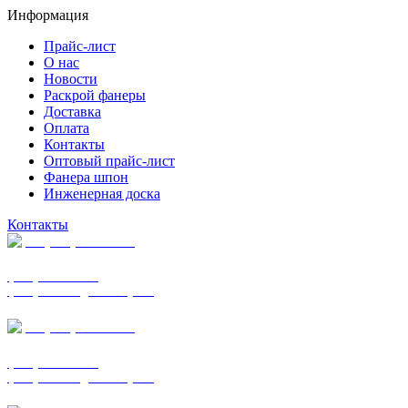
Информация
Прайс-лист
О нас
Новости
Раскрой фанеры
Доставка
Оплата
Контакты
Оптовый прайс-лист
Фанера шпон
Инженерная доска
Контакты
+7 (977) 938-7183
фанера ФСФ ФК
фанера ФОФ для опалубки
+7 (903) 720-0570
фанера ФСФ ФК
фанера ФОФ для опалубки