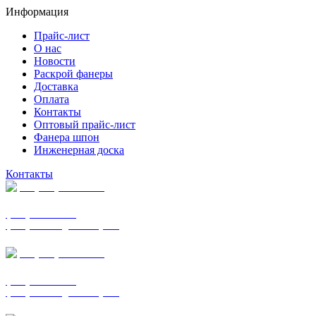
Информация
Прайс-лист
О нас
Новости
Раскрой фанеры
Доставка
Оплата
Контакты
Оптовый прайс-лист
Фанера шпон
Инженерная доска
Контакты
+7 (977) 938-7183
фанера ФСФ ФК
фанера ФОФ для опалубки
+7 (903) 720-0570
фанера ФСФ ФК
фанера ФОФ для опалубки