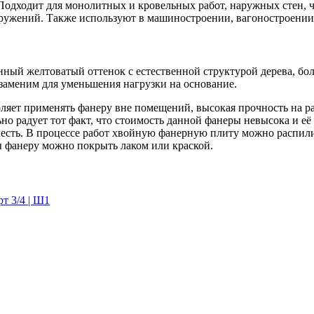
дходит для монолитных и кровельных работ, наружных стен, че
ружений. Также используют в машиностроении, вагоностроении 
ый желтоватый оттенок с естественной структурой дерева, бол
 заменим для уменьшения нагрузки на основание.
яет применять фанеру вне помещений, высокая прочность на раз
но радует тот факт, что стоимость данной фанеры невысока и её
честь. В процессе работ хвойную фанерную плиту можно распили
 фанеру можно покрыть лаком или краской.