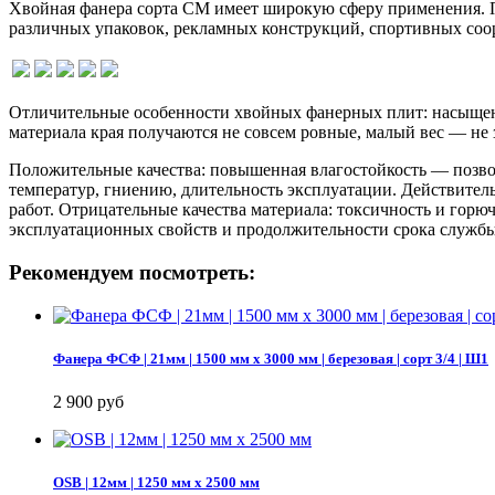
Хвойная фанера сорта СМ имеет широкую сферу применения. По
различных упаковок, рекламных конструкций, спортивных соо
Отличительные особенности хвойных фанерных плит: насыщенн
материала края получаются не совсем ровные, малый вес — не
Положительные качества: повышенная влагостойкость — позвол
температур, гниению, длительность эксплуатации. Действитель
работ. Отрицательные качества материала: токсичность и горю
эксплуатационных свойств и продолжительности срока службы
Рекомендуем посмотреть:
Фанера ФСФ | 21мм | 1500 мм х 3000 мм | березовая | сорт 3/4 | Ш1
2 900 руб
OSB | 12мм | 1250 мм х 2500 мм