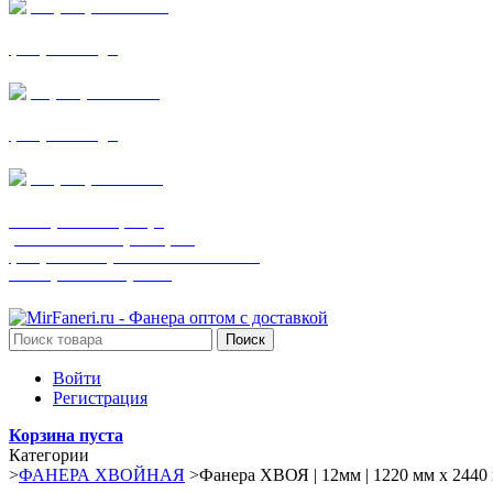
+7 (905) 782-19-64
фанера все виды
+7(901)538-86-75
фанера все виды
+7 (905) 507-0072
шпонированная фанера
(только этот номер телефона)
фанера ламинированная ПВХ пленкой
шпонированный оргалит
Поиск
Войти
Регистрация
Корзина пуста
Категории
>
ФАНЕРА ХВОЙНАЯ
>
Фанера ХВОЯ | 12мм | 1220 мм х 244