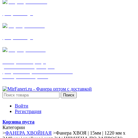
+7 (905) 782-19-64
фанера все виды
+7(901)538-86-75
фанера все виды
+7 (905) 507-0072
шпонированная фанера
(только этот номер телефона)
фанера ламинированная ПВХ пленкой
шпонированный оргалит
Поиск
Войти
Регистрация
Корзина пуста
Категории
>
ФАНЕРА ХВОЙНАЯ
>
Фанера ХВОЯ | 15мм | 1220 мм х