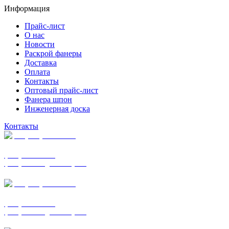
Информация
Прайс-лист
О нас
Новости
Раскрой фанеры
Доставка
Оплата
Контакты
Оптовый прайс-лист
Фанера шпон
Инженерная доска
Контакты
+7 (977) 938-7183
фанера ФСФ ФК
фанера ФОФ для опалубки
+7 (903) 720-0570
фанера ФСФ ФК
фанера ФОФ для опалубки