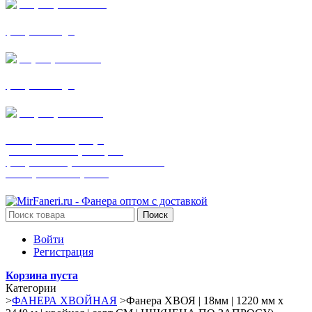
+7 (905) 782-19-64
фанера все виды
+7(901)538-86-75
фанера все виды
+7 (905) 507-0072
шпонированная фанера
(только этот номер телефона)
фанера ламинированная ПВХ пленкой
шпонированный оргалит
Поиск
Войти
Регистрация
Корзина пуста
Категории
>
ФАНЕРА ХВОЙНАЯ
>
Фанера ХВОЯ | 18мм | 1220 мм х