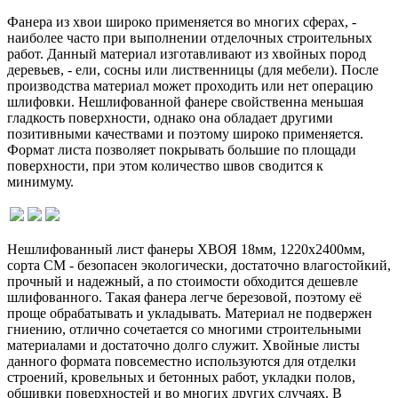
Фанера из хвои широко применяется во многих сферах, -
наиболее часто при выполнении отделочных строительных
работ. Данный материал изготавливают из хвойных пород
деревьев, - ели, сосны или лиственницы (для мебели). После
производства материал может проходить или нет операцию
шлифовки. Нешлифованной фанере свойственна меньшая
гладкость поверхности, однако она обладает другими
позитивными качествами и поэтому широко применяется.
Формат листа позволяет покрывать большие по площади
поверхности, при этом количество швов сводится к
минимуму.
Нешлифованный лист фанеры ХВОЯ 18мм, 1220х2400мм,
сорта СМ - безопасен экологически, достаточно влагостойкий,
прочный и надежный, а по стоимости обходится дешевле
шлифованного. Такая фанера легче березовой, поэтому её
проще обрабатывать и укладывать. Материал не подвержен
гниению, отлично сочетается со многими строительными
материалами и достаточно долго служит. Хвойные листы
данного формата повсеместно используются для отделки
строений, кровельных и бетонных работ, укладки полов,
обшивки поверхностей и во многих других случаях. В