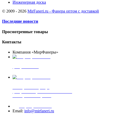
Инженерная доска
© 2009 - 2026
MirFaneri.ru - Фанера оптом с доставкой
Последние новости
Просмотренные товары
Контакты
Компания «МирФанеры»
+7 (903) 720-05-70
фанера ФСФ ФК
+7 (905) 507-00-72
шпонированная фанера
фанера ламинированная ПВХ пленкой
шпонированный оргалит
+7 (977) 938-71-83
Email:
info@mirfaneri.ru