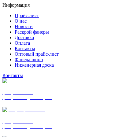
Информация
Прайс-лист
О нас
Новости
Раскрой фанеры
Доставка
Оплата
Контакты
Оптовый прайс-лист
Фанера шпон
Инженерная доска
Контакты
+7 (977) 938-7183
фанера ФСФ ФК
фанера ФОФ для опалубки
+7 (903) 720-0570
фанера ФСФ ФК
фанера ФОФ для опалубки