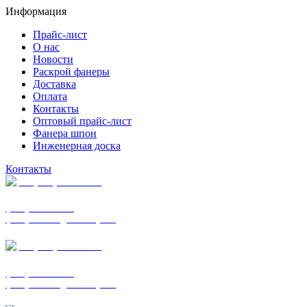
Информация
Прайс-лист
О нас
Новости
Раскрой фанеры
Доставка
Оплата
Контакты
Оптовый прайс-лист
Фанера шпон
Инженерная доска
Контакты
+7 (977) 938-7183
фанера ФСФ ФК
фанера ФОФ для опалубки
+7 (903) 720-0570
фанера ФСФ ФК
фанера ФОФ для опалубки