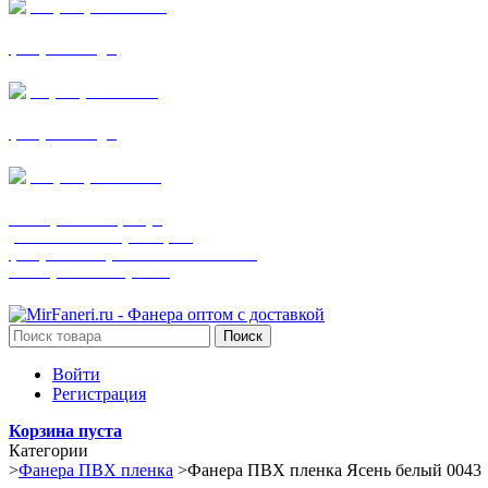
+7 (905) 782-19-64
фанера все виды
+7(901)538-86-75
фанера все виды
+7 (905) 507-0072
шпонированная фанера
(только этот номер телефона)
фанера ламинированная ПВХ пленкой
шпонированный оргалит
Поиск
Войти
Регистрация
Корзина пуста
Категории
>
Фанера ПВХ пленка
>
Фанера ПВХ пленка Ясень белый 0043