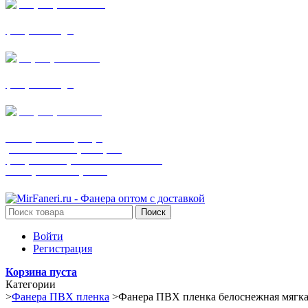
+7 (905) 782-19-64
фанера все виды
+7(901)538-86-75
фанера все виды
+7 (905) 507-0072
шпонированная фанера
(только этот номер телефона)
фанера ламинированная ПВХ пленкой
шпонированный оргалит
Поиск
Войти
Регистрация
Корзина пуста
Категории
>
Фанера ПВХ пленка
>
Фанера ПВХ пленка белоснежная мягка