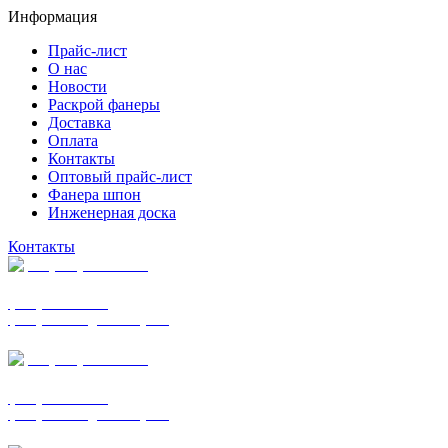
Информация
Прайс-лист
О нас
Новости
Раскрой фанеры
Доставка
Оплата
Контакты
Оптовый прайс-лист
Фанера шпон
Инженерная доска
Контакты
+7 (977) 938-7183
фанера ФСФ ФК
фанера ФОФ для опалубки
+7 (903) 720-0570
фанера ФСФ ФК
фанера ФОФ для опалубки