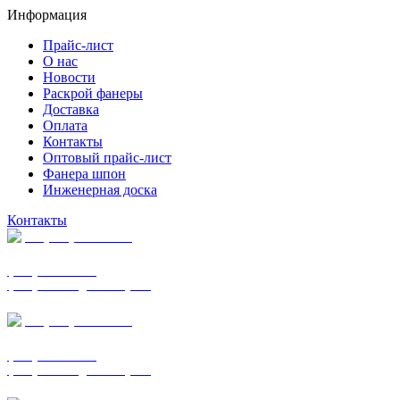
Информация
Прайс-лист
О нас
Новости
Раскрой фанеры
Доставка
Оплата
Контакты
Оптовый прайс-лист
Фанера шпон
Инженерная доска
Контакты
+7 (977) 938-7183
фанера ФСФ ФК
фанера ФОФ для опалубки
+7 (903) 720-0570
фанера ФСФ ФК
фанера ФОФ для опалубки