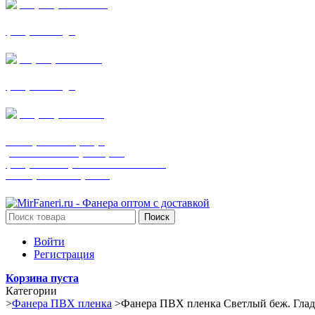
+7 (905) 782-19-64
фанера все виды
+7(901)538-86-75
фанера все виды
+7 (905) 507-0072
шпонированная фанера
(только этот номер телефона)
фанера ламинированная ПВХ пленкой
шпонированный оргалит
Поиск
Войти
Регистрация
Корзина пуста
Категории
>
Фанера ПВХ пленка
>
Фанера ПВХ пленка Светлый беж. Гла