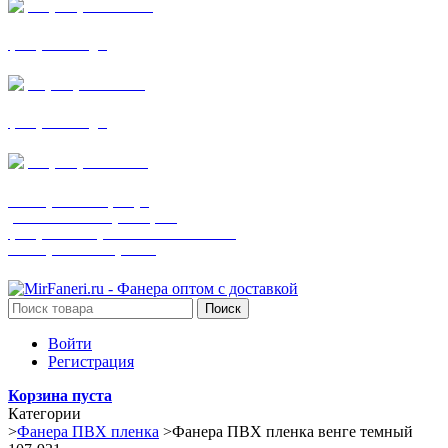
+7 (905) 782-19-64
фанера все виды
+7(901)538-86-75
фанера все виды
+7 (905) 507-0072
шпонированная фанера
(только этот номер телефона)
фанера ламинированная ПВХ пленкой
шпонированный оргалит
Поиск
Войти
Регистрация
Корзина пуста
Категории
>
Фанера ПВХ пленка
>
Фанера ПВХ пленка венге темный