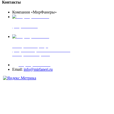
Контакты
Компания «МирФанеры»
+7 (903) 720-05-70
фанера ФСФ ФК
+7 (905) 507-00-72
шпонированная фанера
фанера ламинированная ПВХ пленкой
шпонированный оргалит
+7 (977) 938-71-83
Email:
info@mirfaneri.ru