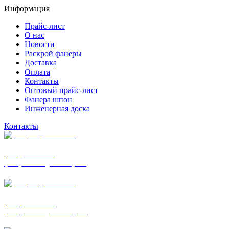
Информация
Прайс-лист
О нас
Новости
Раскрой фанеры
Доставка
Оплата
Контакты
Оптовый прайс-лист
Фанера шпон
Инженерная доска
Контакты
+7 (977) 938-7183
фанера ФСФ ФК
фанера ФОФ для опалубки
+7 (903) 720-0570
фанера ФСФ ФК
фанера ФОФ для опалубки