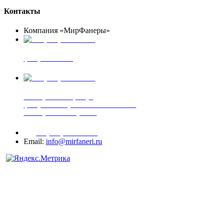
Контакты
Компания «МирФанеры»
+7 (903) 720-05-70
фанера ФСФ ФК
+7 (905) 507-00-72
шпонированная фанера
фанера ламинированная ПВХ пленкой
шпонированный оргалит
+7 (977) 938-71-83
Email:
info@mirfaneri.ru