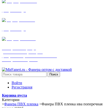
+7 (905) 782-19-64
фанера все виды
+7(901)538-86-75
фанера все виды
+7 (905) 507-0072
шпонированная фанера
(только этот номер телефона)
фанера ламинированная ПВХ пленкой
шпонированный оргалит
Поиск
Войти
Регистрация
Корзина пуста
Категории
>
Фанера ПВХ пленка
>
Фанера ПВХ пленка ива поперечная