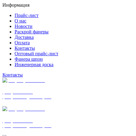
Информация
Прайс-лист
О нас
Новости
Раскрой фанеры
Доставка
Оплата
Контакты
Оптовый прайс-лист
Фанера шпон
Инженерная доска
Контакты
+7 (977) 938-7183
фанера ФСФ ФК
фанера ФОФ для опалубки
+7 (903) 720-0570
фанера ФСФ ФК
фанера ФОФ для опалубки