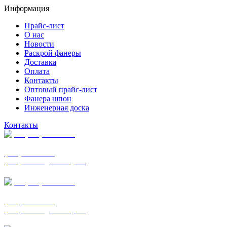
Информация
Прайс-лист
О нас
Новости
Раскрой фанеры
Доставка
Оплата
Контакты
Оптовый прайс-лист
Фанера шпон
Инженерная доска
Контакты
+7 (977) 938-7183
фанера ФСФ ФК
фанера ФОФ для опалубки
+7 (903) 720-0570
фанера ФСФ ФК
фанера ФОФ для опалубки