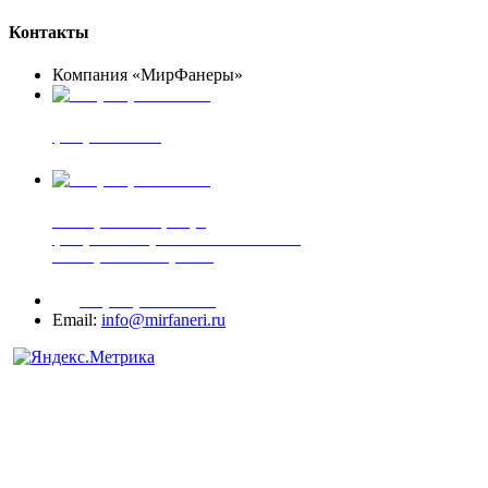
Контакты
Компания «МирФанеры»
+7 (903) 720-05-70
фанера ФСФ ФК
+7 (905) 507-00-72
шпонированная фанера
фанера ламинированная ПВХ пленкой
шпонированный оргалит
+7 (977) 938-71-83
Email:
info@mirfaneri.ru