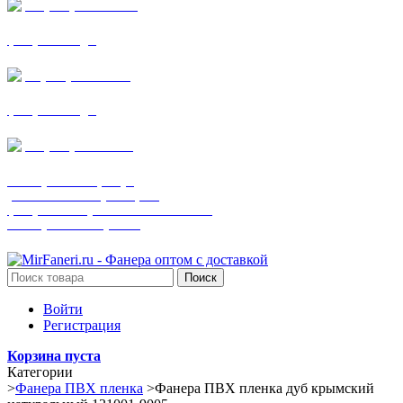
+7 (905) 782-19-64
фанера все виды
+7(901)538-86-75
фанера все виды
+7 (905) 507-0072
шпонированная фанера
(только этот номер телефона)
фанера ламинированная ПВХ пленкой
шпонированный оргалит
Поиск
Войти
Регистрация
Корзина пуста
Категории
>
Фанера ПВХ пленка
>
Фанера ПВХ пленка дуб крымский