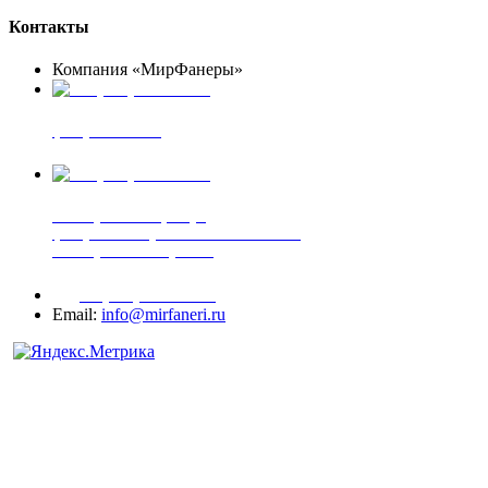
Контакты
Компания «МирФанеры»
+7 (903) 720-05-70
фанера ФСФ ФК
+7 (905) 507-00-72
шпонированная фанера
фанера ламинированная ПВХ пленкой
шпонированный оргалит
+7 (977) 938-71-83
Email:
info@mirfaneri.ru