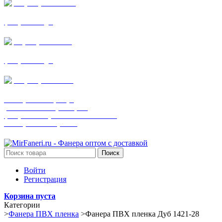
+7 (905) 782-19-64
фанера все виды
+7(901)538-86-75
фанера все виды
+7 (905) 507-0072
шпонированная фанера
(только этот номер телефона)
фанера ламинированная ПВХ пленкой
шпонированный оргалит
Поиск
Войти
Регистрация
Корзина пуста
Категории
>
Фанера ПВХ пленка
>
Фанера ПВХ пленка Дуб 1421-28