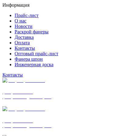
Информация
Прайс-лист
О нас
Новости
Раскрой фанеры
Доставка
Оплата
Контакты
Оптовый прайс-лист
Фанера шпон
Инженерная доска
Контакты
+7 (977) 938-7183
фанера ФСФ ФК
фанера ФОФ для опалубки
+7 (903) 720-0570
фанера ФСФ ФК
фанера ФОФ для опалубки