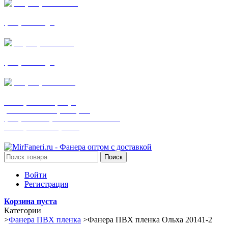
+7 (905) 782-19-64
фанера все виды
+7(901)538-86-75
фанера все виды
+7 (905) 507-0072
шпонированная фанера
(только этот номер телефона)
фанера ламинированная ПВХ пленкой
шпонированный оргалит
Поиск
Войти
Регистрация
Корзина пуста
Категории
>
Фанера ПВХ пленка
>
Фанера ПВХ пленка Ольха 20141-2