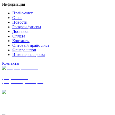
Информация
Прайс-лист
О нас
Новости
Раскрой фанеры
Доставка
Оплата
Контакты
Оптовый прайс-лист
Фанера шпон
Инженерная доска
Контакты
+7 (977) 938-7183
фанера ФСФ ФК
фанера ФОФ для опалубки
+7 (903) 720-0570
фанера ФСФ ФК
фанера ФОФ для опалубки