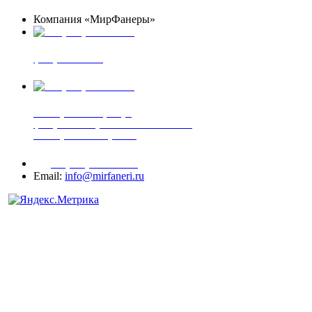
Компания «МирФанеры»
+7 (903) 720-05-70
фанера ФСФ ФК
+7 (905) 507-00-72
шпонированная фанера
фанера ламинированная ПВХ пленкой
шпонированный оргалит
+7 (977) 938-71-83
Email:
info@mirfaneri.ru