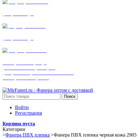
+7 (905) 782-19-64
фанера все виды
+7(901)538-86-75
фанера все виды
+7 (905) 507-0072
шпонированная фанера
(только этот номер телефона)
фанера ламинированная ПВХ пленкой
шпонированный оргалит
Поиск
Войти
Регистрация
Корзина пуста
Категории
>
Фанера ПВХ пленка
>
Фанера ПВХ пленка черная кожа 2905