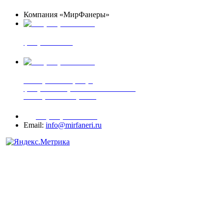
Компания «МирФанеры»
+7 (903) 720-05-70
фанера ФСФ ФК
+7 (905) 507-00-72
шпонированная фанера
фанера ламинированная ПВХ пленкой
шпонированный оргалит
+7 (977) 938-71-83
Email:
info@mirfaneri.ru