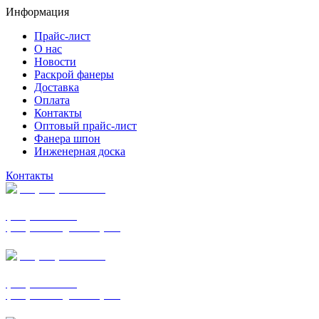
Информация
Прайс-лист
О нас
Новости
Раскрой фанеры
Доставка
Оплата
Контакты
Оптовый прайс-лист
Фанера шпон
Инженерная доска
Контакты
+7 (977) 938-7183
фанера ФСФ ФК
фанера ФОФ для опалубки
+7 (903) 720-0570
фанера ФСФ ФК
фанера ФОФ для опалубки