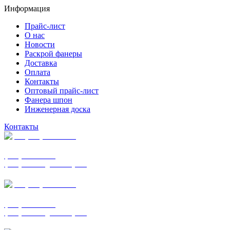
Информация
Прайс-лист
О нас
Новости
Раскрой фанеры
Доставка
Оплата
Контакты
Оптовый прайс-лист
Фанера шпон
Инженерная доска
Контакты
+7 (977) 938-7183
фанера ФСФ ФК
фанера ФОФ для опалубки
+7 (903) 720-0570
фанера ФСФ ФК
фанера ФОФ для опалубки