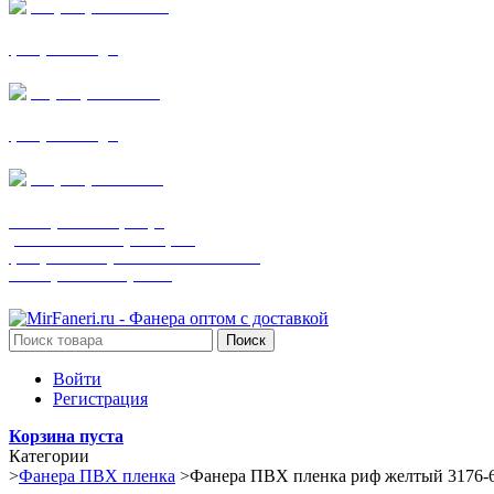
+7 (905) 782-19-64
фанера все виды
+7(901)538-86-75
фанера все виды
+7 (905) 507-0072
шпонированная фанера
(только этот номер телефона)
фанера ламинированная ПВХ пленкой
шпонированный оргалит
Поиск
Войти
Регистрация
Корзина пуста
Категории
>
Фанера ПВХ пленка
>
Фанера ПВХ пленка риф желтый 3176-