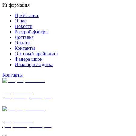
Информация
Прайс-лист
О нас
Новости
Раскрой фанеры
Доставка
Оплата
Контакты
Оптовый прайс-лист
Фанера шпон
Инженерная доска
Контакты
+7 (977) 938-7183
фанера ФСФ ФК
фанера ФОФ для опалубки
+7 (903) 720-0570
фанера ФСФ ФК
фанера ФОФ для опалубки