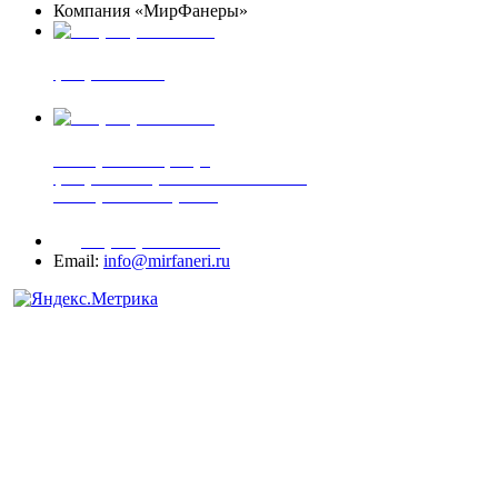
Компания «МирФанеры»
+7 (903) 720-05-70
фанера ФСФ ФК
+7 (905) 507-00-72
шпонированная фанера
фанера ламинированная ПВХ пленкой
шпонированный оргалит
+7 (977) 938-71-83
Email:
info@mirfaneri.ru