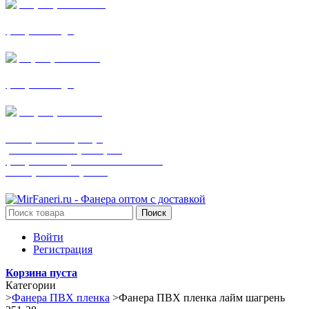
+7 (905) 782-19-64
фанера все виды
+7(901)538-86-75
фанера все виды
+7 (905) 507-0072
шпонированная фанера
(только этот номер телефона)
фанера ламинированная ПВХ пленкой
шпонированный оргалит
Поиск
Войти
Регистрация
Корзина пуста
Категории
>
Фанера ПВХ пленка
>
Фанера ПВХ пленка лайм шагрень