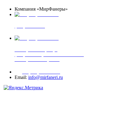
Компания «МирФанеры»
+7 (903) 720-05-70
фанера ФСФ ФК
+7 (905) 507-00-72
шпонированная фанера
фанера ламинированная ПВХ пленкой
шпонированный оргалит
+7 (977) 938-71-83
Email:
info@mirfaneri.ru