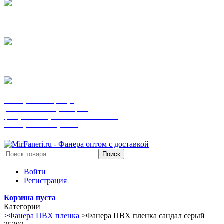
+7 (905) 782-19-64
фанера все виды
+7(901)538-86-75
фанера все виды
+7 (905) 507-0072
шпонированная фанера
(только этот номер телефона)
фанера ламинированная ПВХ пленкой
шпонированный оргалит
Поиск
Войти
Регистрация
Корзина пуста
Категории
>
Фанера ПВХ пленка
>
Фанера ПВХ пленка сандал серый