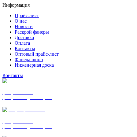
Информация
Прайс-лист
О нас
Новости
Раскрой фанеры
Доставка
Оплата
Контакты
Оптовый прайс-лист
Фанера шпон
Инженерная доска
Контакты
+7 (977) 938-7183
фанера ФСФ ФК
фанера ФОФ для опалубки
+7 (903) 720-0570
фанера ФСФ ФК
фанера ФОФ для опалубки