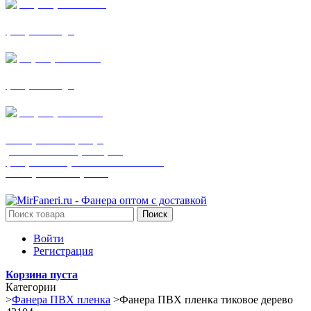
+7 (905) 782-19-64
фанера все виды
+7(901)538-86-75
фанера все виды
+7 (905) 507-0072
шпонированная фанера
(только этот номер телефона)
фанера ламинированная ПВХ пленкой
шпонированный оргалит
Поиск
Войти
Регистрация
Корзина пуста
Категории
>
Фанера ПВХ пленка
>
Фанера ПВХ пленка тиковое дерево