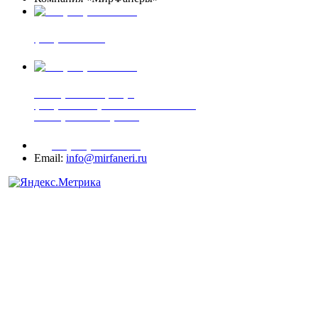
+7 (903) 720-05-70
фанера ФСФ ФК
+7 (905) 507-00-72
шпонированная фанера
фанера ламинированная ПВХ пленкой
шпонированный оргалит
+7 (977) 938-71-83
Email:
info@mirfaneri.ru