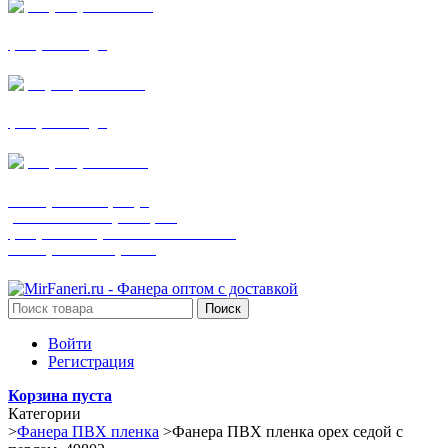
+7 (905) 782-19-64
фанера все виды
+7(901)538-86-75
фанера все виды
+7 (905) 507-0072
шпонированная фанера
(только этот номер телефона)
фанера ламинированная ПВХ пленкой
шпонированный оргалит
Поиск
Войти
Регистрация
Корзина пуста
Категории
>
Фанера ПВХ пленка
>
Фанера ПВХ пленка орех седой с