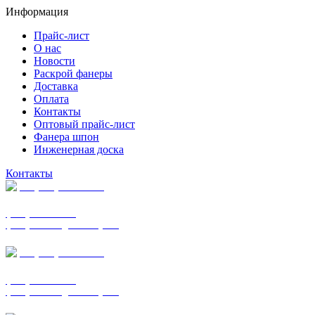
Информация
Прайс-лист
О нас
Новости
Раскрой фанеры
Доставка
Оплата
Контакты
Оптовый прайс-лист
Фанера шпон
Инженерная доска
Контакты
+7 (977) 938-7183
фанера ФСФ ФК
фанера ФОФ для опалубки
+7 (903) 720-0570
фанера ФСФ ФК
фанера ФОФ для опалубки