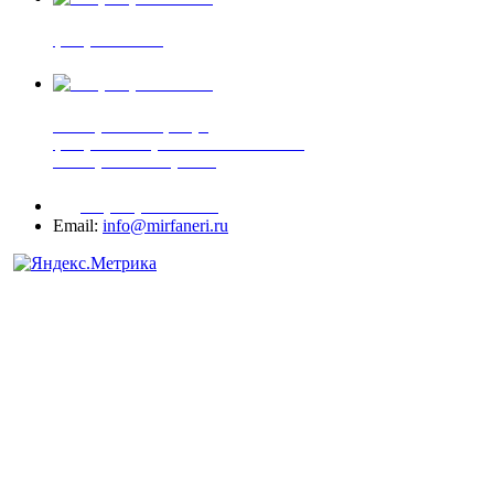
фанера ФСФ ФК
+7 (905) 507-00-72
шпонированная фанера
фанера ламинированная ПВХ пленкой
шпонированный оргалит
+7 (977) 938-71-83
Email:
info@mirfaneri.ru