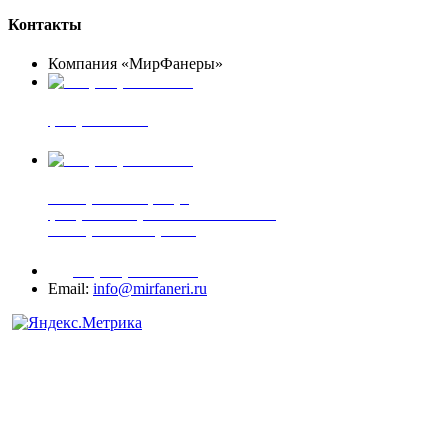
Контакты
Компания «МирФанеры»
+7 (903) 720-05-70
фанера ФСФ ФК
+7 (905) 507-00-72
шпонированная фанера
фанера ламинированная ПВХ пленкой
шпонированный оргалит
+7 (977) 938-71-83
Email:
info@mirfaneri.ru