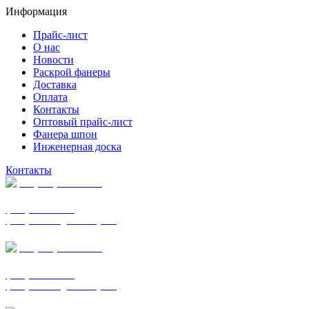
Информация
Прайс-лист
О нас
Новости
Раскрой фанеры
Доставка
Оплата
Контакты
Оптовый прайс-лист
Фанера шпон
Инженерная доска
Контакты
+7 (977) 938-7183
фанера ФСФ ФК
фанера ФОФ для опалубки
+7 (903) 720-0570
фанера ФСФ ФК
фанера ФОФ для опалубки