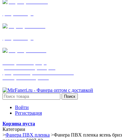
+7 (905) 782-19-64
фанера все виды
+7(901)538-86-75
фанера все виды
+7 (905) 507-0072
шпонированная фанера
(только этот номер телефона)
фанера ламинированная ПВХ пленкой
шпонированный оргалит
Поиск
Войти
Регистрация
Корзина пуста
Категории
>
Фанера ПВХ пленка
>
Фанера ПВХ пленка ясень бриз