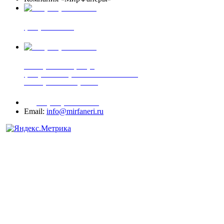
+7 (903) 720-05-70
фанера ФСФ ФК
+7 (905) 507-00-72
шпонированная фанера
фанера ламинированная ПВХ пленкой
шпонированный оргалит
+7 (977) 938-71-83
Email:
info@mirfaneri.ru