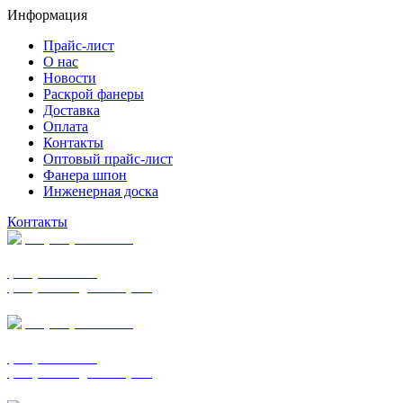
Информация
Прайс-лист
О нас
Новости
Раскрой фанеры
Доставка
Оплата
Контакты
Оптовый прайс-лист
Фанера шпон
Инженерная доска
Контакты
+7 (977) 938-7183
фанера ФСФ ФК
фанера ФОФ для опалубки
+7 (903) 720-0570
фанера ФСФ ФК
фанера ФОФ для опалубки