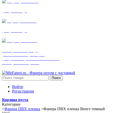
+7 (905) 782-19-64
фанера все виды
+7(901)538-86-75
фанера все виды
+7 (905) 507-0072
шпонированная фанера
(только этот номер телефона)
фанера ламинированная ПВХ пленкой
шпонированный оргалит
Поиск
Войти
Регистрация
Корзина пуста
Категории
>
Фанера ПВХ пленка
>
Фанера ПВХ пленка Венге темный