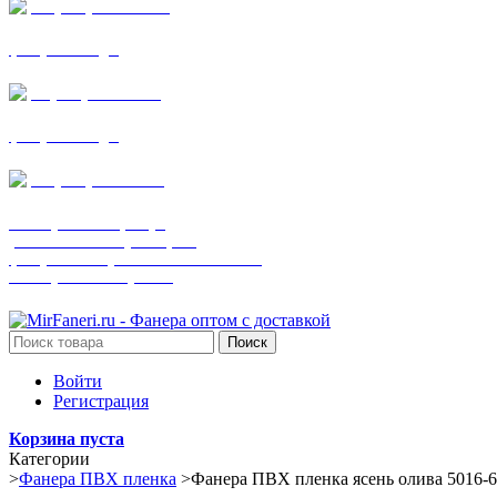
+7 (905) 782-19-64
фанера все виды
+7(901)538-86-75
фанера все виды
+7 (905) 507-0072
шпонированная фанера
(только этот номер телефона)
фанера ламинированная ПВХ пленкой
шпонированный оргалит
Поиск
Войти
Регистрация
Корзина пуста
Категории
>
Фанера ПВХ пленка
>
Фанера ПВХ пленка ясень олива 5016-