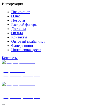
Информация
Прайс-лист
О нас
Новости
Раскрой фанеры
Доставка
Оплата
Контакты
Оптовый прайс-лист
Фанера шпон
Инженерная доска
Контакты
+7 (977) 938-7183
фанера ФСФ ФК
фанера ФОФ для опалубки
+7 (903) 720-0570
фанера ФСФ ФК
фанера ФОФ для опалубки