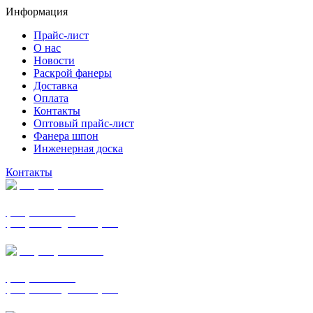
Информация
Прайс-лист
О нас
Новости
Раскрой фанеры
Доставка
Оплата
Контакты
Оптовый прайс-лист
Фанера шпон
Инженерная доска
Контакты
+7 (977) 938-7183
фанера ФСФ ФК
фанера ФОФ для опалубки
+7 (903) 720-0570
фанера ФСФ ФК
фанера ФОФ для опалубки