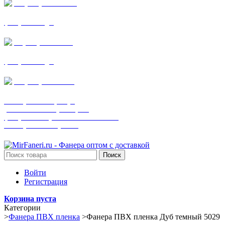
+7 (905) 782-19-64
фанера все виды
+7(901)538-86-75
фанера все виды
+7 (905) 507-0072
шпонированная фанера
(только этот номер телефона)
фанера ламинированная ПВХ пленкой
шпонированный оргалит
Поиск
Войти
Регистрация
Корзина пуста
Категории
>
Фанера ПВХ пленка
>
Фанера ПВХ пленка Дуб темный 5029