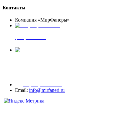
Контакты
Компания «МирФанеры»
+7 (903) 720-05-70
фанера ФСФ ФК
+7 (905) 507-00-72
шпонированная фанера
фанера ламинированная ПВХ пленкой
шпонированный оргалит
+7 (977) 938-71-83
Email:
info@mirfaneri.ru