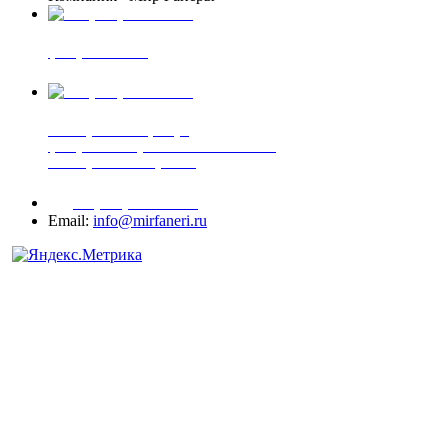
+7 (903) 720-05-70
фанера ФСФ ФК
+7 (905) 507-00-72
шпонированная фанера
фанера ламинированная ПВХ пленкой
шпонированный оргалит
+7 (977) 938-71-83
Email:
info@mirfaneri.ru