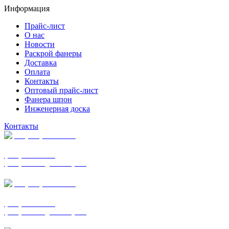
Информация
Прайс-лист
О нас
Новости
Раскрой фанеры
Доставка
Оплата
Контакты
Оптовый прайс-лист
Фанера шпон
Инженерная доска
Контакты
+7 (977) 938-7183
фанера ФСФ ФК
фанера ФОФ для опалубки
+7 (903) 720-0570
фанера ФСФ ФК
фанера ФОФ для опалубки