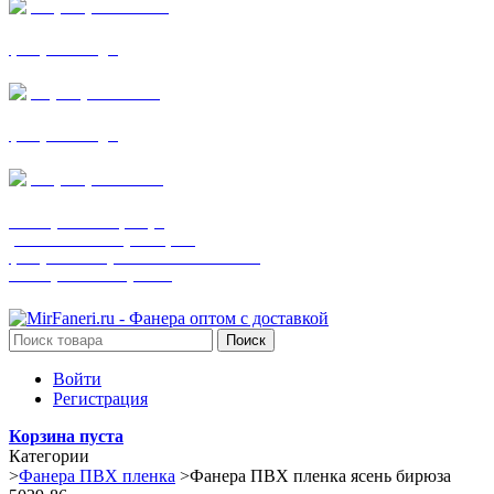
+7 (905) 782-19-64
фанера все виды
+7(901)538-86-75
фанера все виды
+7 (905) 507-0072
шпонированная фанера
(только этот номер телефона)
фанера ламинированная ПВХ пленкой
шпонированный оргалит
Поиск
Войти
Регистрация
Корзина пуста
Категории
>
Фанера ПВХ пленка
>
Фанера ПВХ пленка ясень бирюза