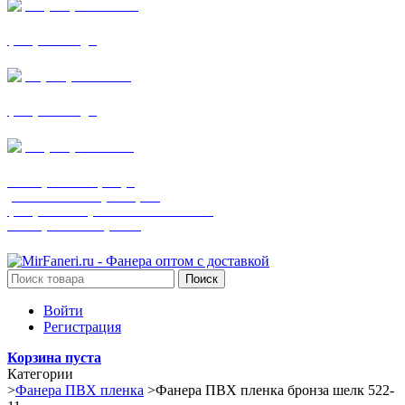
+7 (905) 782-19-64
фанера все виды
+7(901)538-86-75
фанера все виды
+7 (905) 507-0072
шпонированная фанера
(только этот номер телефона)
фанера ламинированная ПВХ пленкой
шпонированный оргалит
Поиск
Войти
Регистрация
Корзина пуста
Категории
>
Фанера ПВХ пленка
>
Фанера ПВХ пленка бронза шелк 522-