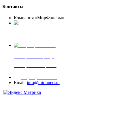
Контакты
Компания «МирФанеры»
+7 (903) 720-05-70
фанера ФСФ ФК
+7 (905) 507-00-72
шпонированная фанера
фанера ламинированная ПВХ пленкой
шпонированный оргалит
+7 (977) 938-71-83
Email:
info@mirfaneri.ru