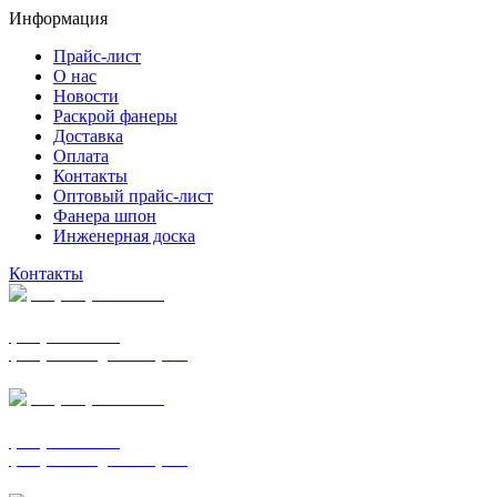
Информация
Прайс-лист
О нас
Новости
Раскрой фанеры
Доставка
Оплата
Контакты
Оптовый прайс-лист
Фанера шпон
Инженерная доска
Контакты
+7 (977) 938-7183
фанера ФСФ ФК
фанера ФОФ для опалубки
+7 (903) 720-0570
фанера ФСФ ФК
фанера ФОФ для опалубки