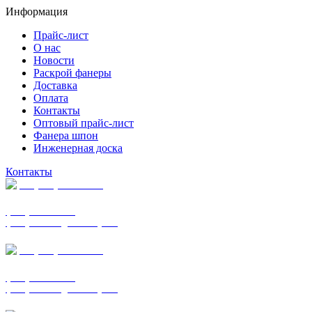
Информация
Прайс-лист
О нас
Новости
Раскрой фанеры
Доставка
Оплата
Контакты
Оптовый прайс-лист
Фанера шпон
Инженерная доска
Контакты
+7 (977) 938-7183
фанера ФСФ ФК
фанера ФОФ для опалубки
+7 (903) 720-0570
фанера ФСФ ФК
фанера ФОФ для опалубки