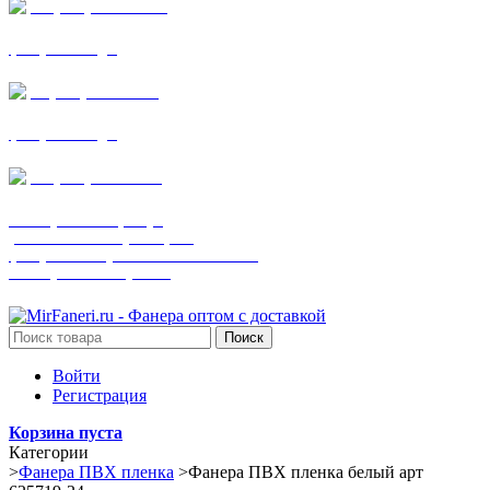
+7 (905) 782-19-64
фанера все виды
+7(901)538-86-75
фанера все виды
+7 (905) 507-0072
шпонированная фанера
(только этот номер телефона)
фанера ламинированная ПВХ пленкой
шпонированный оргалит
Поиск
Войти
Регистрация
Корзина пуста
Категории
>
Фанера ПВХ пленка
>
Фанера ПВХ пленка белый арт