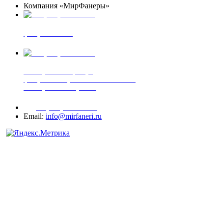
Компания «МирФанеры»
+7 (903) 720-05-70
фанера ФСФ ФК
+7 (905) 507-00-72
шпонированная фанера
фанера ламинированная ПВХ пленкой
шпонированный оргалит
+7 (977) 938-71-83
Email:
info@mirfaneri.ru